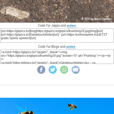
Code für Jappy und
andere:
Code für Blogs und
andere: