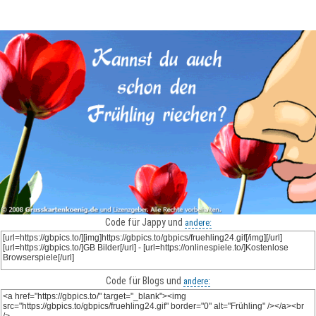
Code für Jappy und
andere:
Code für Blogs und
andere: