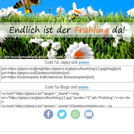
Code für Jappy und
andere:
Code für Blogs und
andere: