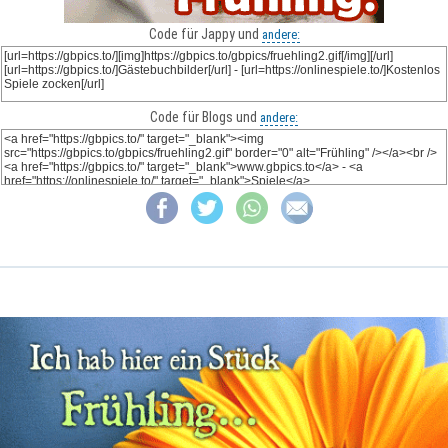
Code für Jappy und
andere:
Code für Blogs und
andere: