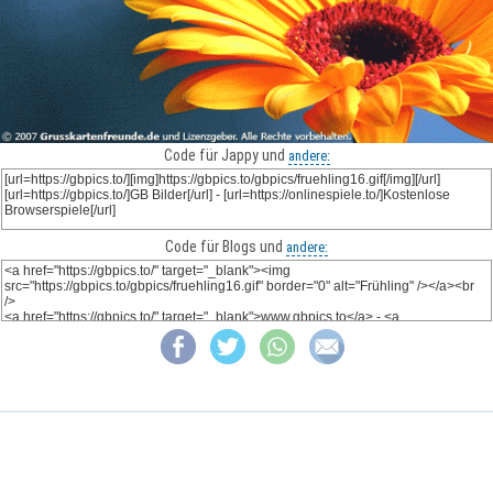
Code für Jappy und
andere:
Code für Blogs und
andere: