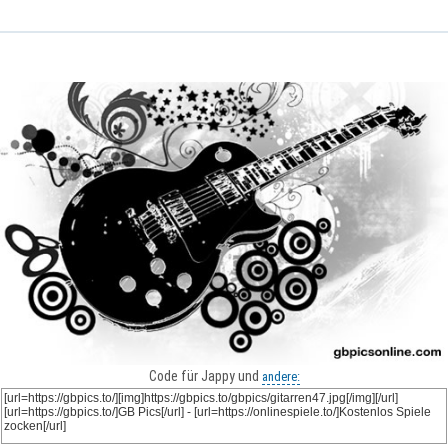
Code für Jappy und
andere: