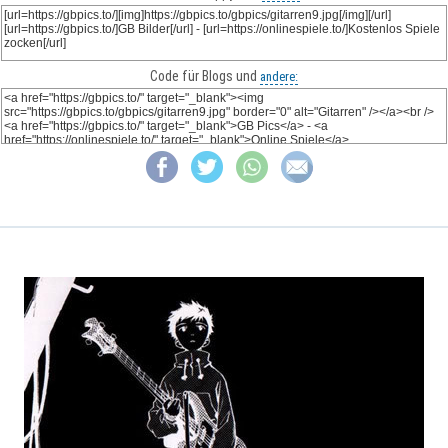
Code für Blogs und
andere: