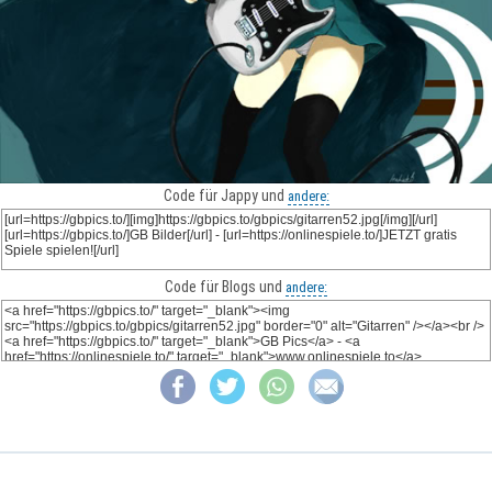
Code für Jappy und
andere:
Code für Blogs und
andere: