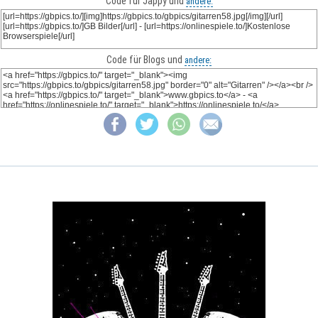
Code für Jappy und
andere:
Code für Blogs und
andere: