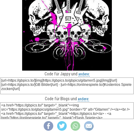
Code für Jappy und
andere:
Code für Blogs und
andere: