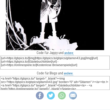
Code für Jappy und
andere:
Code für Blogs und
andere: