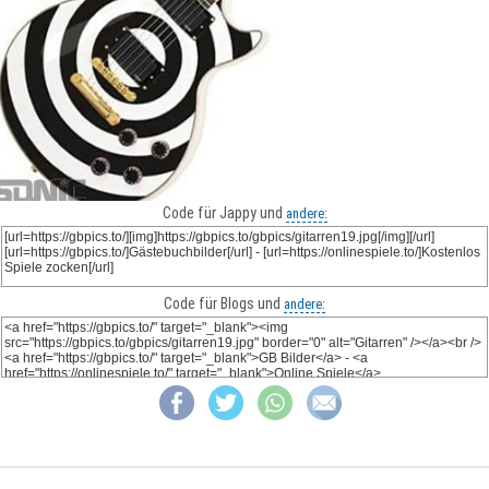
Code für Jappy und
andere:
Code für Blogs und
andere: