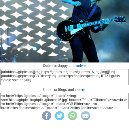
Code für Jappy und
andere:
Code für Blogs und
andere: