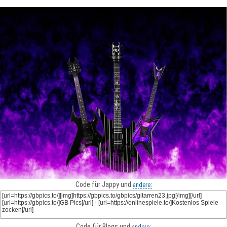
Code für Jappy und
andere:
Code für Blogs und
andere: