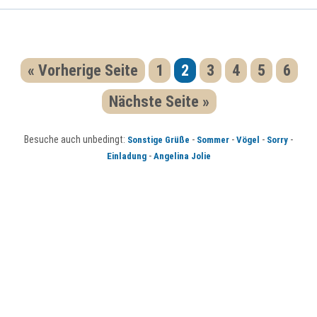
« Vorherige Seite
1
2
3
4
5
6
Nächste Seite »
Besuche auch unbedingt:
-
-
-
-
Sonstige Grüße
Sommer
Vögel
Sorry
-
Einladung
Angelina Jolie