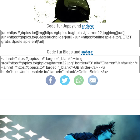
Code für Jappy und
andere:
Code für Blogs und
andere: