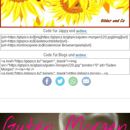
Code für Jappy und
andere:
Code für Blogs und
andere: