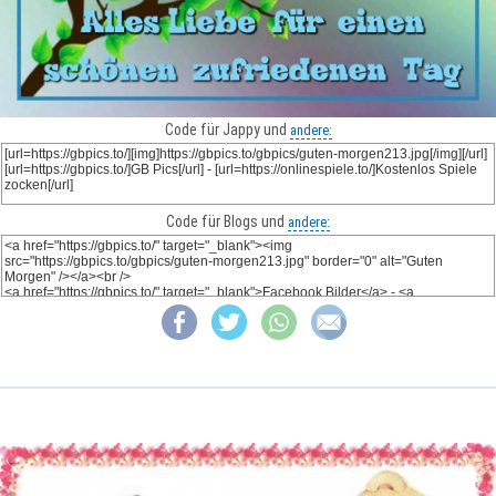
Code für Jappy und
andere:
Code für Blogs und
andere: