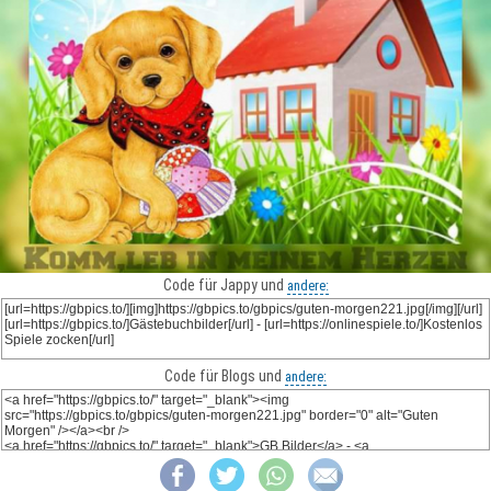
Code für Jappy und
andere:
Code für Blogs und
andere: