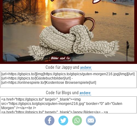
Code für Jappy und
andere:
Code für Blogs und
andere: