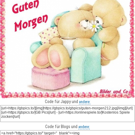
Code für Jappy und
andere:
Code für Blogs und
andere: