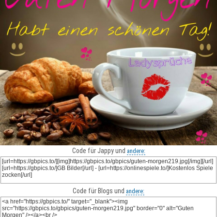
Code für Jappy und
andere:
Code für Blogs und
andere: