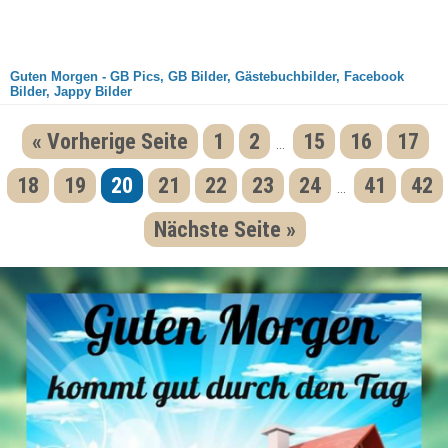
Guten Morgen - GB Pics, GB Bilder, Gästebuchbilder, Facebook
Bilder, Jappy Bilder
« Vorherige Seite
1
2
15
16
17
...
18
19
20
21
22
23
24
41
42
...
Nächste Seite »