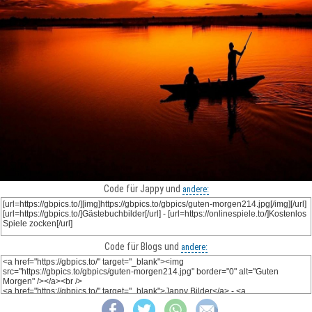
Code für Jappy und
andere:
Code für Blogs und
andere: