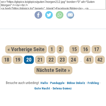
« Vorherige Seite
1
2
15
16
17
...
18
19
20
21
22
23
24
41
42
...
Nächste Seite »
Besuche auch unbedingt:
-
-
-
-
Hallo
Pandapple
Böhse Onkelz
Frühling
-
Gute Nacht
Selena Gomez