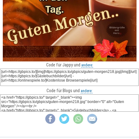
Code für Jappy und
andere:
Code für Blogs und
andere: