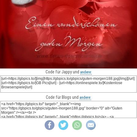
Code für Jappy und
andere:
Code für Blogs und
andere: