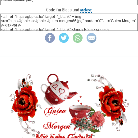
Code für Blogs und
andere: