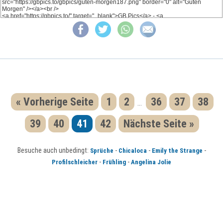
« Vorherige Seite
1
2
36
37
38
...
39
40
41
42
Nächste Seite »
Besuche auch unbedingt:
-
-
-
Sprüche
Chicaloca
Emily the Strange
-
-
Profilschleicher
Frühling
Angelina Jolie