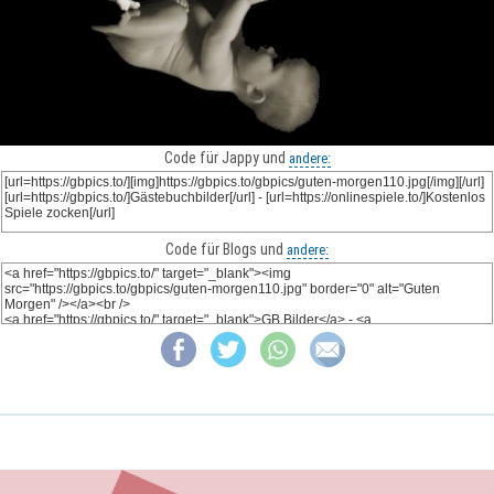
Code für Jappy und
andere:
Code für Blogs und
andere: