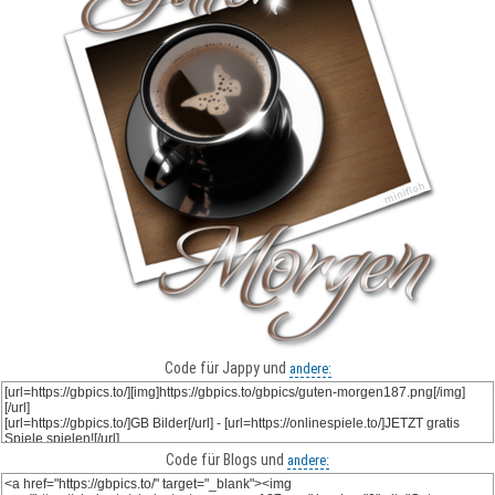
Code für Jappy und
andere:
Code für Blogs und
andere: