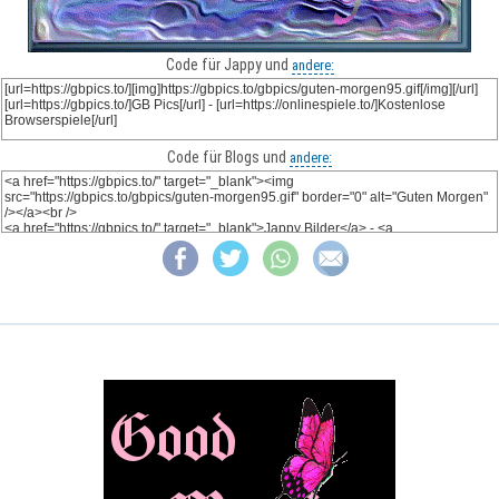
Code für Jappy und
andere:
Code für Blogs und
andere: