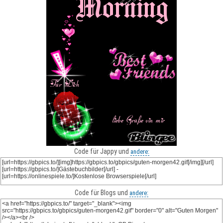
Code für Jappy und
andere:
Code für Blogs und
andere: