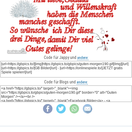
Code für Jappy und
andere:
Code für Blogs und
andere: