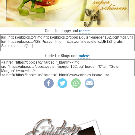
Code für Jappy und
andere:
Code für Blogs und
andere: