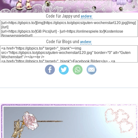
Code für Jappy und
andere:
Code für Blogs und
andere: