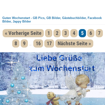
Guten Wochenstart - GB Pics, GB Bilder, Gästebuchbilder, Facebook
Bilder, Jappy Bilder
« Vorherige Seite
1
2
3
4
5
6
7
8
9
16
17
Nächste Seite »
...