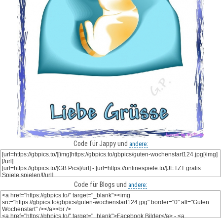
Code für Jappy und
andere:
Code für Blogs und
andere: