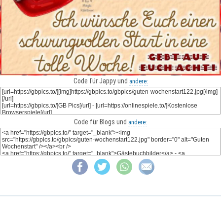
Code für Jappy und
andere:
Code für Blogs und
andere: