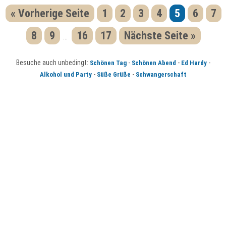
« Vorherige Seite
1
2
3
4
5
6
7
8
9
16
17
Nächste Seite »
...
Besuche auch unbedingt:
-
-
-
Schönen Tag
Schönen Abend
Ed Hardy
-
-
Alkohol und Party
Süße Grüße
Schwangerschaft