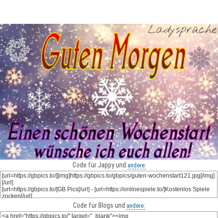
Code für Jappy und
andere:
Code für Blogs und
andere: