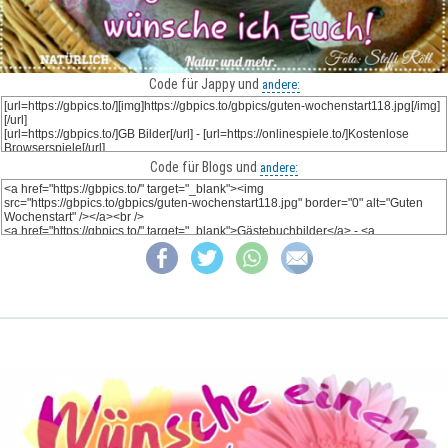
Code für Jappy und
andere:
Code für Blogs und
andere: