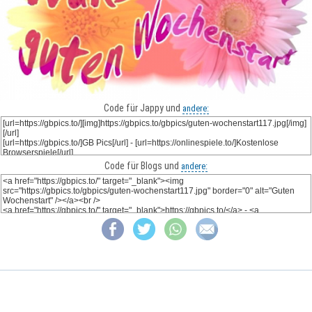
Code für Jappy und
andere:
Code für Blogs und
andere: