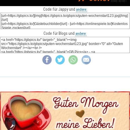
Code für Jappy und
andere:
Code für Blogs und
andere: