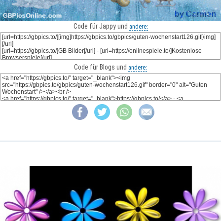
Code für Jappy und
andere:
Code für Blogs und
andere: