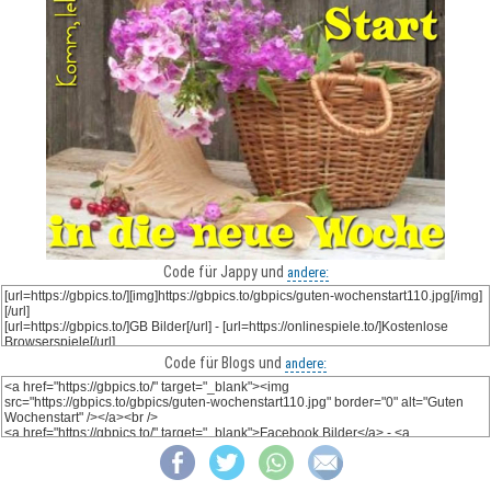
Code für Jappy und
andere:
Code für Blogs und
andere: