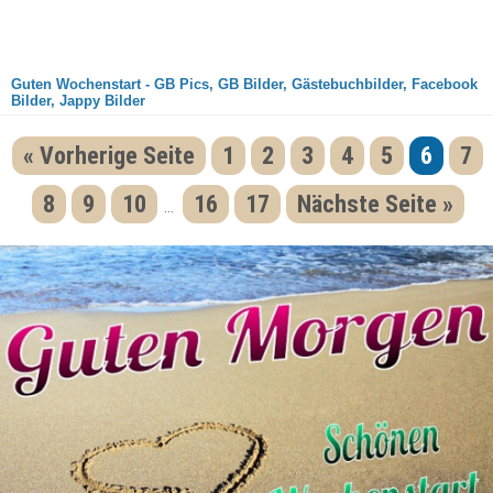
Guten Wochenstart - GB Pics, GB Bilder, Gästebuchbilder, Facebook
Bilder, Jappy Bilder
« Vorherige Seite
1
2
3
4
5
6
7
8
9
10
16
17
Nächste Seite »
...