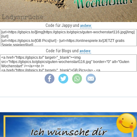
Code für Jappy und
andere:
Code für Blogs und
andere: