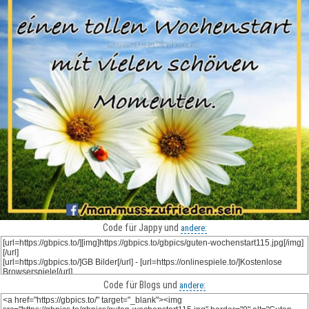
Code für Jappy und
andere:
Code für Blogs und
andere: