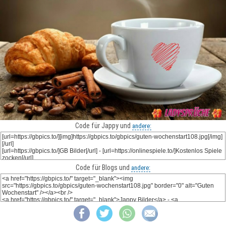
Code für Jappy und
andere:
Code für Blogs und
andere: