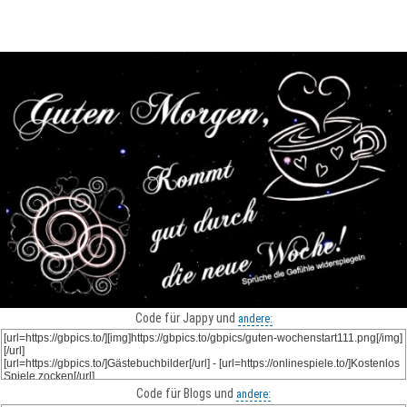
Code für Jappy und
andere:
Code für Blogs und
andere: