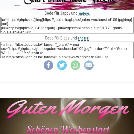
Code für Jappy und
andere:
Code für Blogs und
andere: