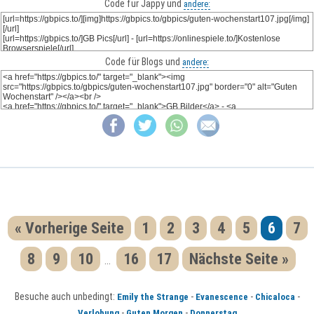
Code für Jappy und
andere:
Code für Blogs und
andere:
« Vorherige Seite
1
2
3
4
5
6
7
8
9
10
16
17
Nächste Seite »
...
Besuche auch unbedingt:
-
-
-
Emily the Strange
Evanescence
Chicaloca
-
-
Verlobung
Guten Morgen
Donnerstag