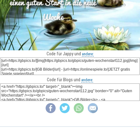
Code für Jappy und
andere:
Code für Blogs und
andere: