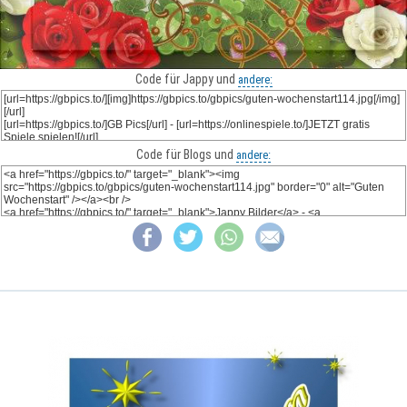
Code für Jappy und
andere:
Code für Blogs und
andere: