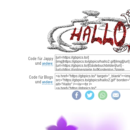
Code für Jappy
und
andere:
Code für Blogs
und
andere: