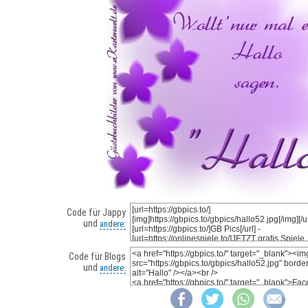
Code für Jappy
und
andere:
Code für Blogs
und
andere: