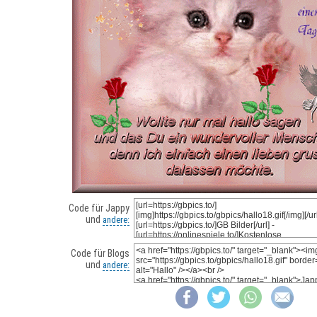
Code für Jappy
und
andere:
Code für Blogs
und
andere: