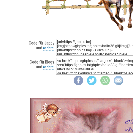
Code für Jappy
und
andere:
Code für Blogs
und
andere: