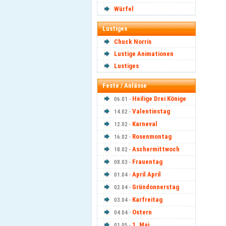
Würfel
Lustiges
Chuck Norris
Lustige Animationen
Lustiges
Feste / Anlässe
Heilige Drei Könige
06.01 -
Valentinstag
14.02 -
Karneval
12.02 -
Rosenmontag
16.02 -
Aschermittwoch
18.02 -
Frauentag
08.03 -
April April
01.04 -
Gründonnerstag
02.04 -
Karfreitag
03.04 -
Ostern
04.04 -
1. Mai
01.05 -