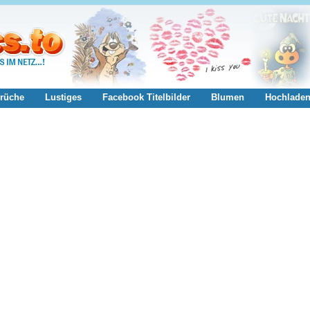
rüche
Lustiges
Facebook Titelbilder
Blumen
Hochlade