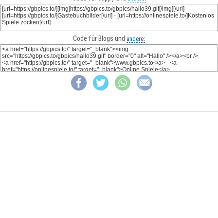
Code für Blogs und
andere: