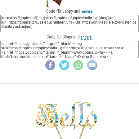
Code für Jappy und
andere:
Code für Blogs und
andere: