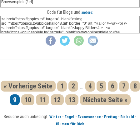
Code für Blogs und
andere:
« Vorherige Seite
1
2
4
5
6
7
8
...
9
10
11
12
13
Nächste Seite »
Besuche auch unbedingt:
-
-
-
-
-
Winter
Engel
Evanescence
Freitag
Bis bald
Blumen für Dich