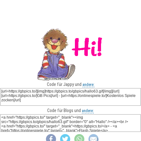
Code für Jappy und
andere:
Code für Blogs und
andere: