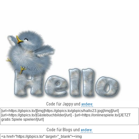
Code für Jappy und
andere:
Code für Blogs und
andere: