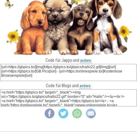
Code für Jappy und
andere:
Code für Blogs und
andere: