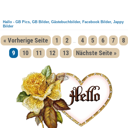
Hallo - GB Pics, GB Bilder, Gästebuchbilder, Facebook Bilder, Jappy
Bilder
« Vorherige Seite
1
2
4
5
6
7
8
...
9
10
11
12
13
Nächste Seite »