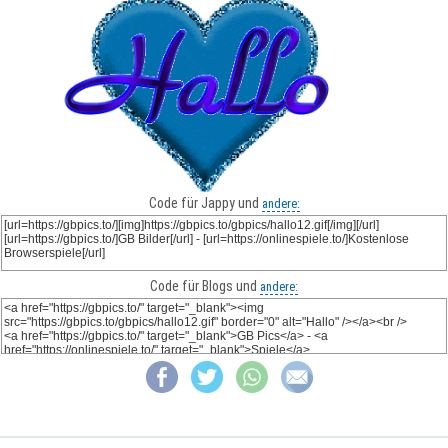
Code für Jappy und
andere:
Code für Blogs und
andere: