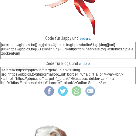
Code für Jappy und
andere:
Code für Blogs und
andere: