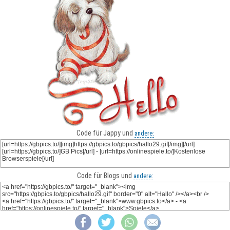
Code für Jappy und
andere:
Code für Blogs und
andere: