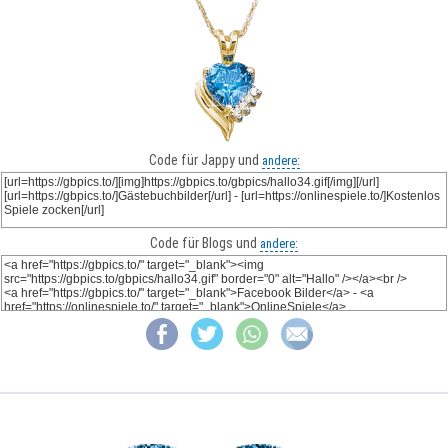
Code für Jappy und
andere:
Code für Blogs und
andere: