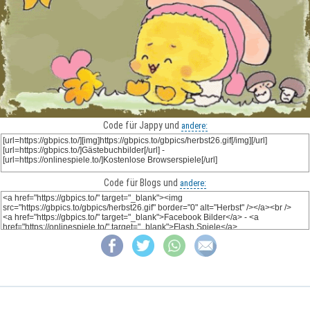
Code für Jappy und
andere:
Code für Blogs und
andere: