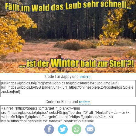
Code für Jappy und
andere:
Code für Blogs und
andere: