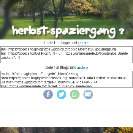
Code für Jappy und
andere:
Code für Blogs und
andere: