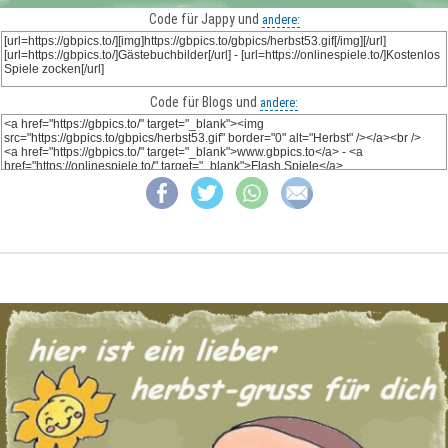
Code für Jappy und
andere:
Code für Blogs und
andere: