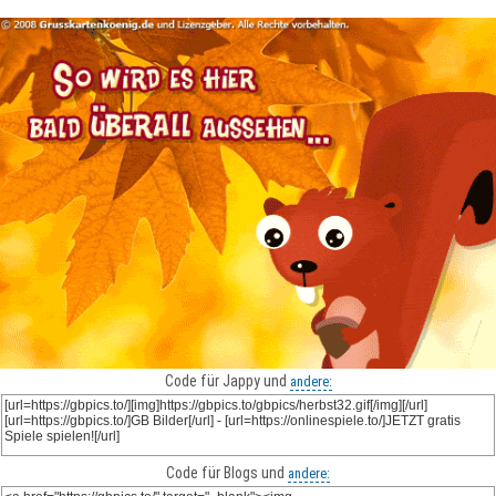
Code für Jappy und
andere:
Code für Blogs und
andere: