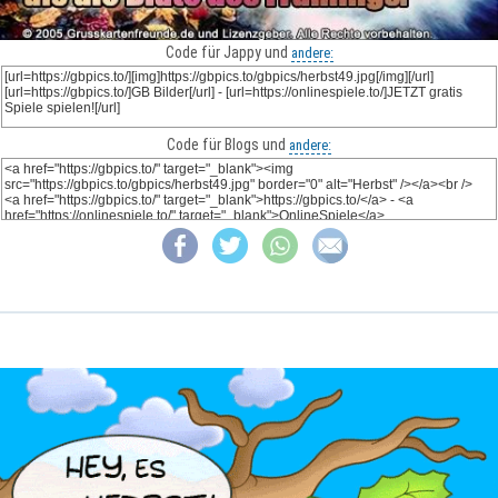
Code für Jappy und
andere:
Code für Blogs und
andere: