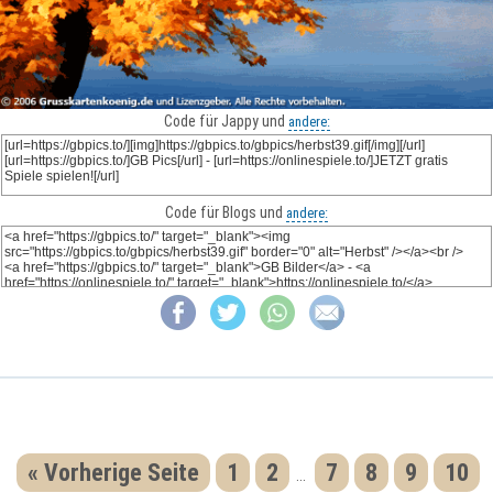
Code für Jappy und
andere:
Code für Blogs und
andere:
« Vorherige Seite
1
2
7
8
9
10
...