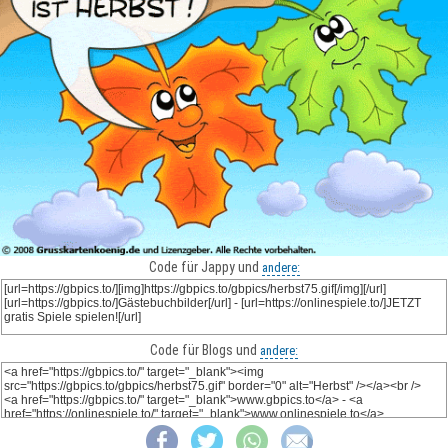
Code für Jappy und
andere:
Code für Blogs und
andere: