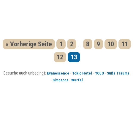
« Vorherige Seite
1
2
8
9
10
11
...
12
13
Besuche auch unbedingt:
-
-
-
Evanescence
Tokio Hotel
YOLO
Süße Träume
-
-
Simpsons
Würfel