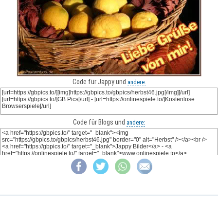
Code für Jappy und
andere:
Code für Blogs und
andere: