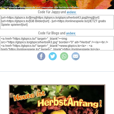
Code für Jappy und
andere:
Code für Blogs und
andere: