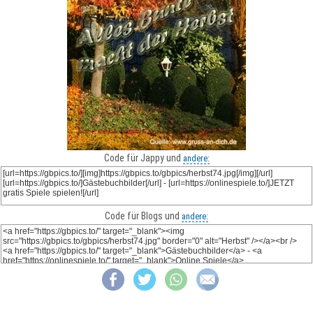
Code für Jappy und
andere:
Code für Blogs und
andere: