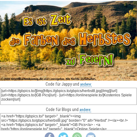
Code für Jappy und
andere:
Code für Blogs und
andere: