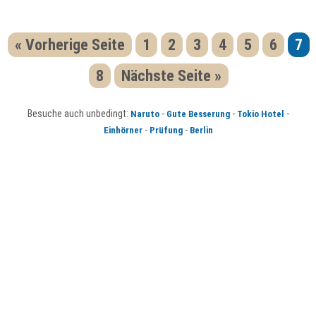
« Vorherige Seite
1
2
3
4
5
6
7
8
Nächste Seite »
Besuche auch unbedingt:
-
-
-
Naruto
Gute Besserung
Tokio Hotel
-
-
Einhörner
Prüfung
Berlin