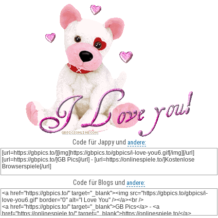
Code für Jappy und
andere:
Code für Blogs und
andere: