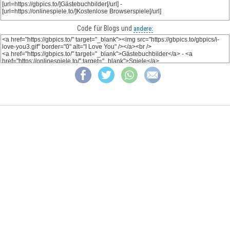
Code für Blogs und
andere: