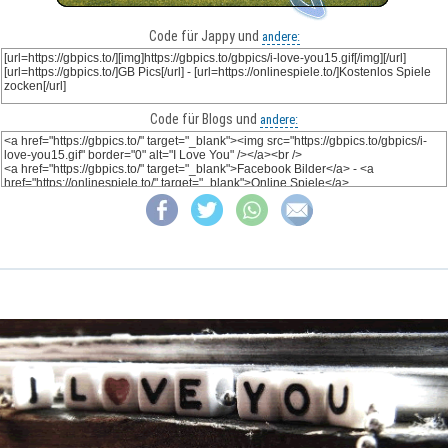
Code für Jappy und
andere:
Code für Blogs und
andere: