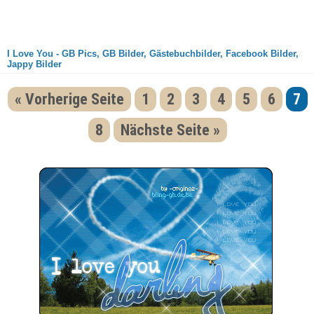
I Love You - GB Pics, GB Bilder, Gästebuchbilder, Facebook Bilder,
Jappy Bilder
« Vorherige Seite
1
2
3
4
5
6
7
8
Nächste Seite »