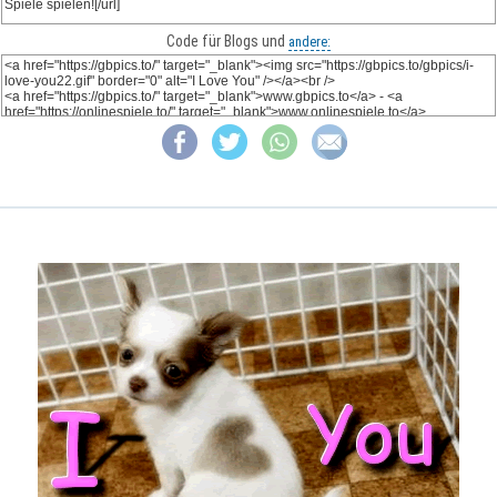
Code für Blogs und
andere: