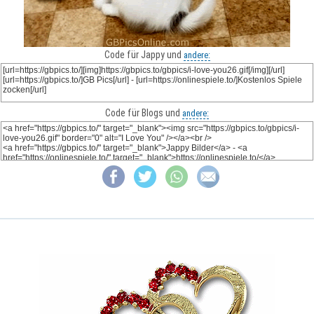
Code für Jappy und
andere:
Code für Blogs und
andere: