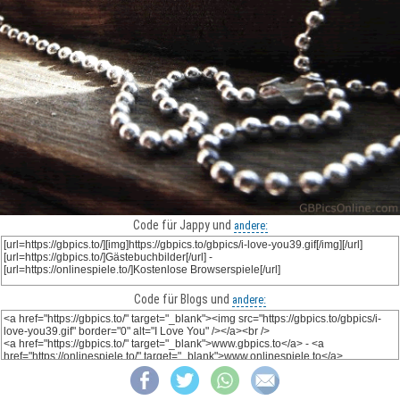
Code für Jappy und
andere:
Code für Blogs und
andere: