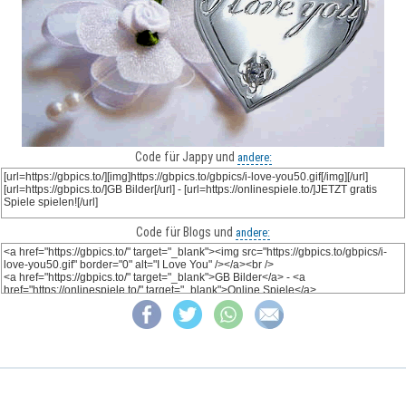
Code für Jappy und
andere:
Code für Blogs und
andere: