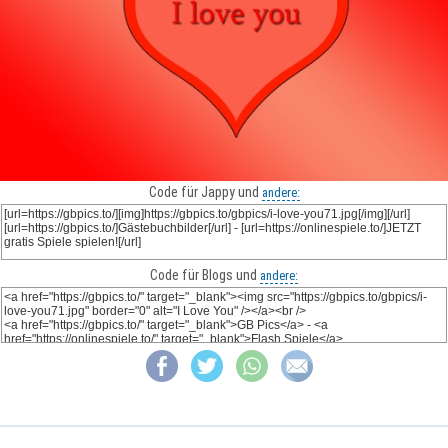
Code für Jappy und
andere:
Code für Blogs und
andere: