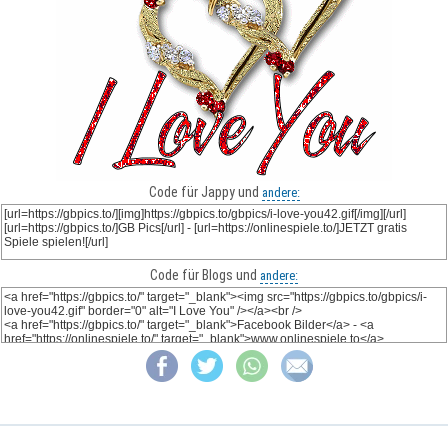
Code für Jappy und
andere:
Code für Blogs und
andere: