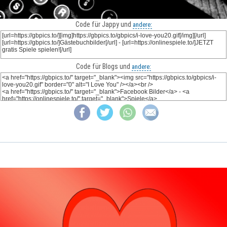
Code für Jappy und
andere:
Code für Blogs und
andere: