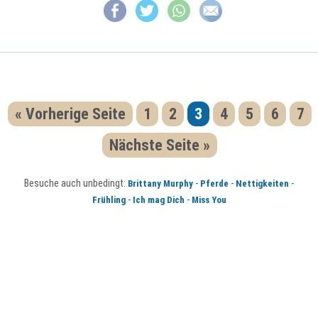
« Vorherige Seite
1
2
3
4
5
6
7
Nächste Seite »
Besuche auch unbedingt:
-
-
-
Brittany Murphy
Pferde
Nettigkeiten
-
-
Frühling
Ich mag Dich
Miss You