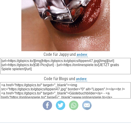
Code für Jappy und
andere:
Code für Blogs und
andere: