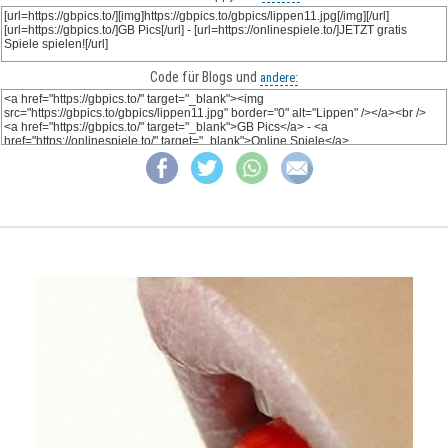
Code für Blogs und
andere: