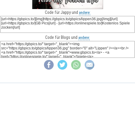
Code für Jappy und
andere:
Code für Blogs und
andere: