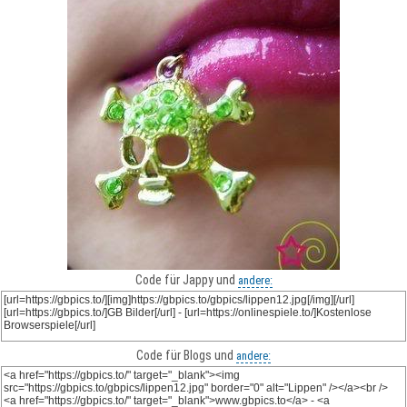
Code für Jappy und
andere:
Code für Blogs und
andere: