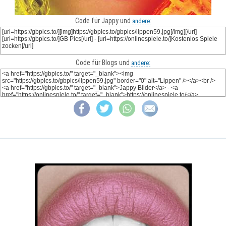
Code für Jappy und
andere:
Code für Blogs und
andere: