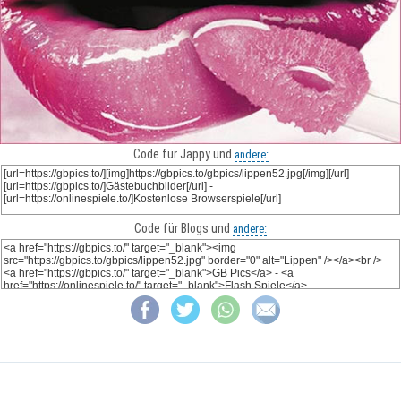
Code für Jappy und
andere:
Code für Blogs und
andere: