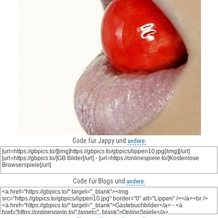
Code für Jappy und
andere:
Code für Blogs und
andere: