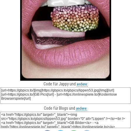
Code für Jappy und
andere:
Code für Blogs und
andere: