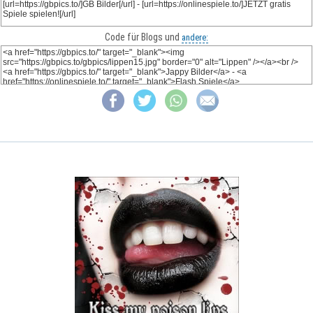
Code für Blogs und
andere: