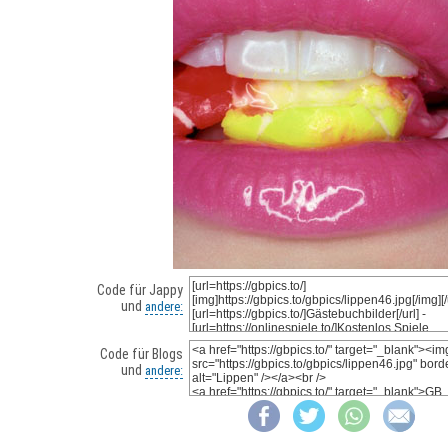
Code für Jappy
und
andere:
Code für Blogs
und
andere: