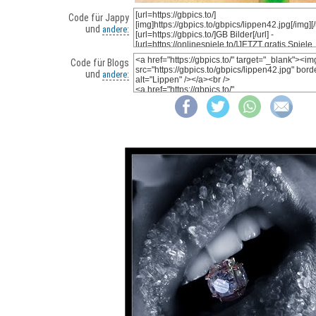
Code für Jappy
und
andere:
Code für Blogs
und
andere: