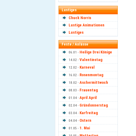
Lustiges
Chuck Norris
Lustige Animationen
Lustiges
Feste / Anlässe
Heilige Drei Könige
06.01 -
Valentinstag
14.02 -
Karneval
12.02 -
Rosenmontag
16.02 -
Aschermittwoch
18.02 -
Frauentag
08.03 -
April April
01.04 -
Gründonnerstag
02.04 -
Karfreitag
03.04 -
Ostern
04.04 -
1. Mai
01.05 -
Muttertag
10.05 -