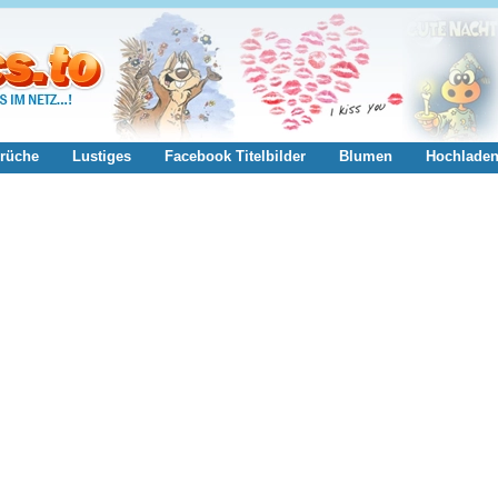
rüche
Lustiges
Facebook Titelbilder
Blumen
Hochlade