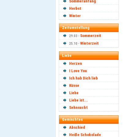
Sommeranfang
Herbst
Winter
Zeitumstellung
Sommerzeit
29.03 -
Winterzeit
25.10 -
Liebe
Herzen
I Love You
Ich hab Dich lieb
Küsse
Liebe
Liebe ist...
Sehnsucht
Gemischtes
Abschied
Heiße Schokolade