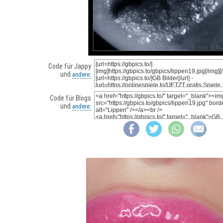
Code für Jappy
und
andere:
Code für Blogs
und
andere: