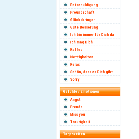
Entschuldigung
Freundschaft
Glücksbringer
Gute Besserung
Ich bin immer für Dich da
Ich mag Dich
Kaffee
Nettigkeiten
Relax
Schön, dass es Dich gibt
Sorry
Gefühle / Emotionen
Angst
Freude
Miss you
Traurigkeit
Tageszeiten