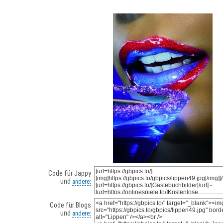
Code für Jappy
und
andere:
Code für Blogs
und
andere: