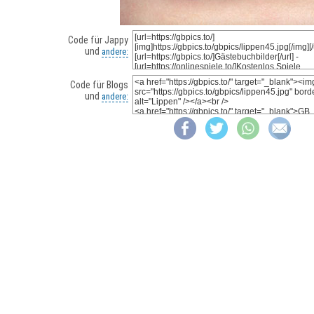
Code für Jappy
und
andere:
Code für Blogs
und
andere: