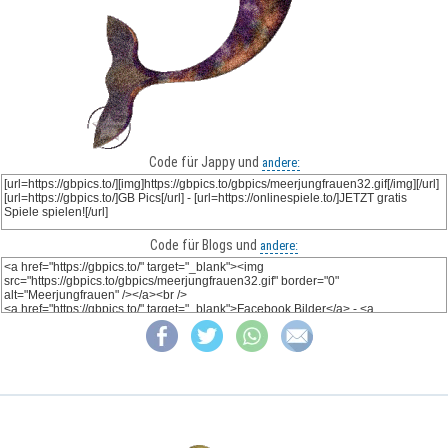
Code für Jappy und
andere:
Code für Blogs und
andere: