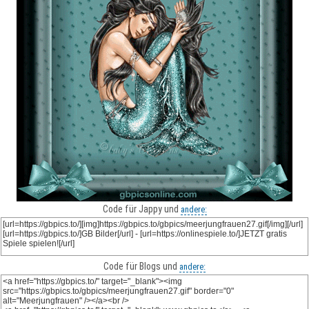
Code für Jappy und
andere:
Code für Blogs und
andere: