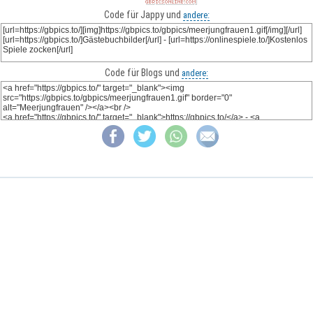
Code für Jappy und
andere:
Code für Blogs und
andere: