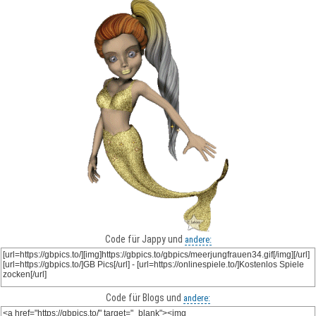
Code für Jappy und
andere:
Code für Blogs und
andere: