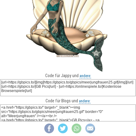
Code für Jappy und
andere:
Code für Blogs und
andere: