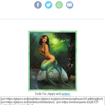
Code für Jappy und
andere: