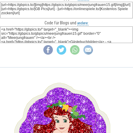
Code für Blogs und
andere: