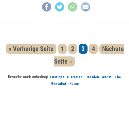
« Vorherige Seite
1
2
3
4
Nächste
Seite »
Besuche auch unbedingt:
-
-
-
-
Lustiges
Ultraman
Dresden
Angst
The
-
Mentalist
Küsse