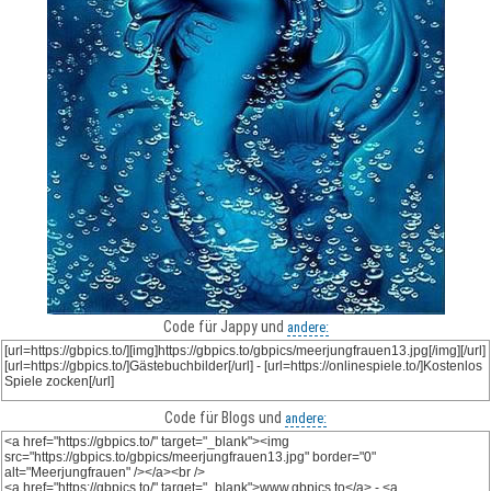
Code für Jappy und
andere:
Code für Blogs und
andere: