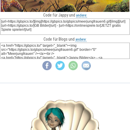
Code für Jappy und
andere:
Code für Blogs und
andere: