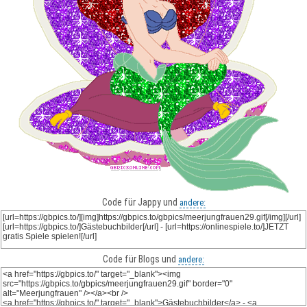
Code für Jappy und
andere:
Code für Blogs und
andere: