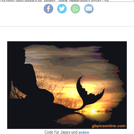
Code für Jappy und
andere: