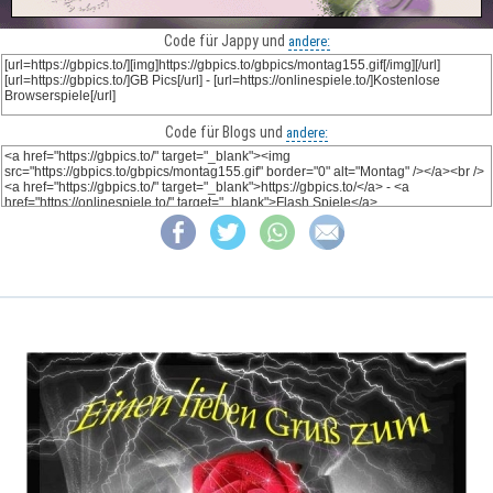
Code für Jappy und
andere:
Code für Blogs und
andere: