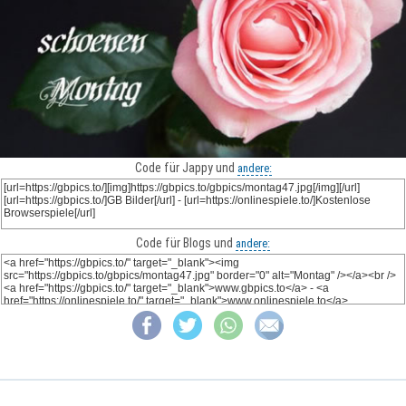
Code für Jappy und
andere:
Code für Blogs und
andere: