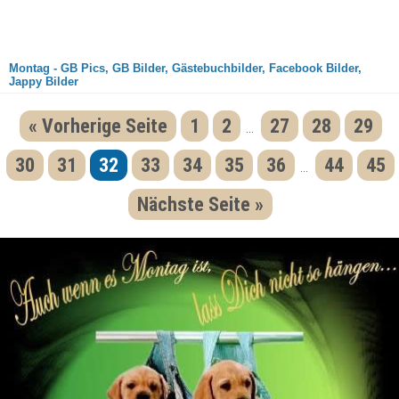
Montag - GB Pics, GB Bilder, Gästebuchbilder, Facebook Bilder,
Jappy Bilder
« Vorherige Seite
1
2
27
28
29
...
30
31
32
33
34
35
36
44
45
...
Nächste Seite »