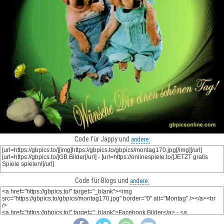
Code für Jappy und
andere:
Code für Blogs und
andere: