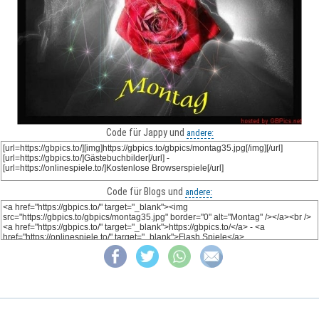
Code für Jappy und
andere:
Code für Blogs und
andere: