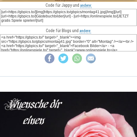
Code für Jappy und
andere:
Code für Blogs und
andere: