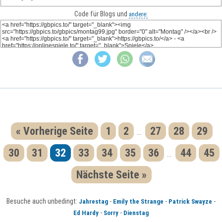
Code für Blogs und
andere:
« Vorherige Seite
1
2
27
28
29
...
30
31
32
33
34
35
36
44
45
...
Nächste Seite »
Besuche auch unbedingt:
-
-
-
Jahrestag
Emily the Strange
Patrick Swayze
-
-
Ed Hardy
Sorry
Dienstag