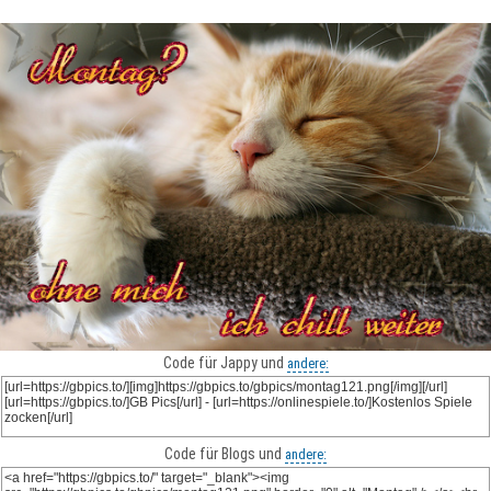
Code für Jappy und
andere:
Code für Blogs und
andere: