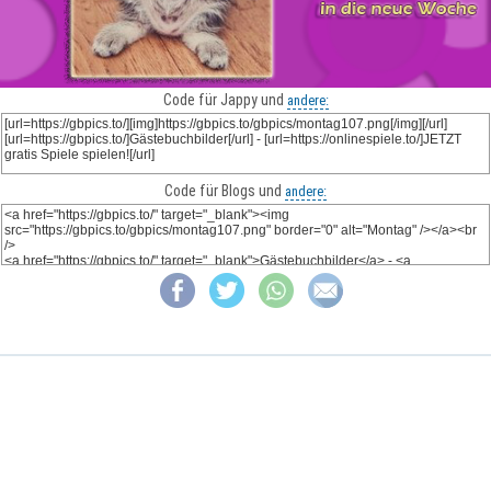
Code für Jappy und
andere:
Code für Blogs und
andere: