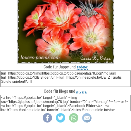
Code für Jappy und
andere:
Code für Blogs und
andere: