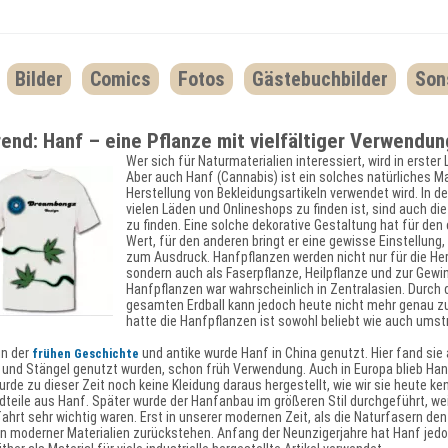
Bilder
Comics
Fotos
Gästebuchbilder
Son
rend: Hanf – eine Pflanze mit vielfältiger Verwendun
Wer sich für Naturmaterialien interessiert, wird in erste
Aber auch Hanf (Cannabis) ist ein solches natürliches Ma
Herstellung von Bekleidungsartikeln verwendet wird. In de
vielen Läden und Onlineshops zu finden ist, sind auch di
zu finden. Eine solche dekorative Gestaltung hat für den
Wert, für den anderen bringt er eine gewisse Einstellung
zum Ausdruck. Hanfpflanzen werden nicht nur für die He
sondern auch als Faserpflanze, Heilpflanze und zur Gewi
Hanfpflanzen war wahrscheinlich in Zentralasien. Durch
gesamten Erdball kann jedoch heute nicht mehr genau zu
hatte die Hanfpflanzen ist sowohl beliebt wie auch umstr
in der
und antike wurde Hanf in China genutzt. Hier fand si
frühen Geschichte
und Stängel genutzt wurden, schon früh Verwendung. Auch in Europa blieb Hanf 
rde zu dieser Zeit noch keine Kleidung daraus hergestellt, wie wir sie heute ke
teile aus Hanf. Später wurde der Hanfanbau im größeren Stil durchgeführt, wei
ahrt sehr wichtig waren. Erst in unserer modernen Zeit, als die Naturfasern de
n moderner Materialien zurückstehen. Anfang der Neunzigerjahre hat Hanf jedo