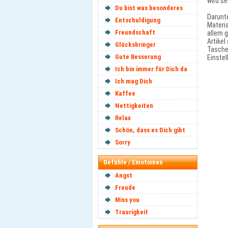
wird se
Du bist was besonderes
Darunte
Entschuldigung
Materia
Freundschaft
allem g
Artikel
Glücksbringer
Tasche
Gute Besserung
Einste
Ich bin immer für Dich da
Ich mag Dich
Kaffee
Nettigkeiten
Relax
Schön, dass es Dich gibt
Sorry
Gefühle / Emotionen
Angst
Freude
Miss you
Traurigkeit