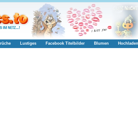
rüche
Lustiges
Facebook Titelbilder
Blumen
Hochlade