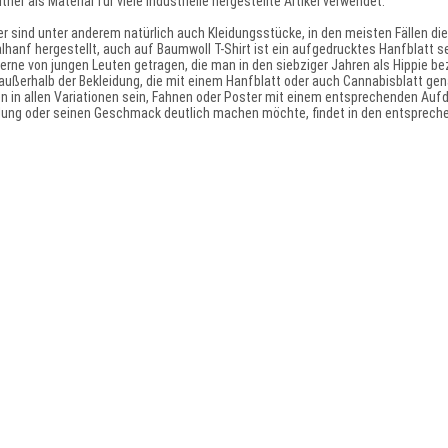
ither als Material für viele industrielle hergestellte Artikel verwendet.
r sind unter anderem natürlich auch Kleidungsstücke, in den meisten Fällen die
lhanf hergestellt, auch auf Baumwoll T-Shirt ist ein aufgedrucktes Hanfblatt se
erne von jungen Leuten getragen, die man in den siebziger Jahren als Hippie bez
 außerhalb der Bekleidung, die mit einem Hanfblatt oder auch Cannabisblatt ge
n in allen Variationen sein, Fahnen oder Poster mit einem entsprechenden Auf
llung oder seinen Geschmack deutlich machen möchte, findet in den entsprech