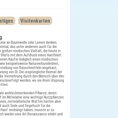
stiges
Visitenkarten
g
r Linie an Baumwolle oder Leinen denken.
terial, das unter anderem auch für die
r großen modischen Vielfalt, die heute in
e Shirts mit dem Aufdruck eines Hanfblatt
 einen Käufer lediglich einen modischen
, wie beispielsweise Naturverbundenheit,
rstellung von Rauschmitteln angebaut,
nnung von Öl. Die ursprüngliche Heimat der
 die Vermehrung durch den Mensch über den
rückverfolgt werden, wo sie ihren Ursprung
itten.
e als wohlschmeckenden Pflanze, deren
im Mittelalter eine wichtige Nutzpflanzen.
nnen, mittelalterliche Waffen hatten aber
l auch Seile und Segeltuch für die
n Hanf verdrängt haben, musste er zu
ch wieder eine Art Renaissance erlebt und