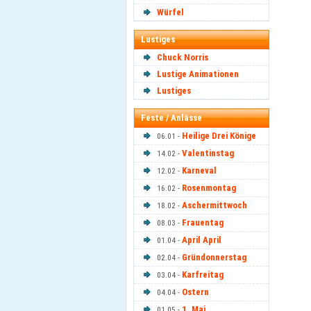
Würfel
Lustiges
Chuck Norris
Lustige Animationen
Lustiges
Feste / Anlässe
Heilige Drei Könige
06.01 -
Valentinstag
14.02 -
Karneval
12.02 -
Rosenmontag
16.02 -
Aschermittwoch
18.02 -
Frauentag
08.03 -
April April
01.04 -
Gründonnerstag
02.04 -
Karfreitag
03.04 -
Ostern
04.04 -
1. Mai
01.05 -