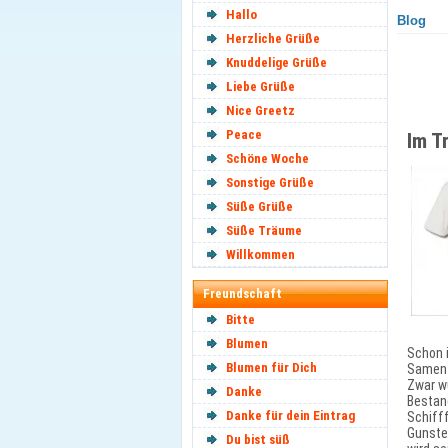
Hallo
Blog
Herzliche Grüße
Knuddelige Grüße
Liebe Grüße
Nice Greetz
Peace
Im T
Schöne Woche
Sonstige Grüße
Süße Grüße
Süße Träume
Willkommen
Freundschaft
Bitte
Blumen
Schon 
Blumen für Dich
Samen 
Zwar wu
Danke
Bestand
Danke für dein Eintrag
Schifff
Gunste
Du bist süß