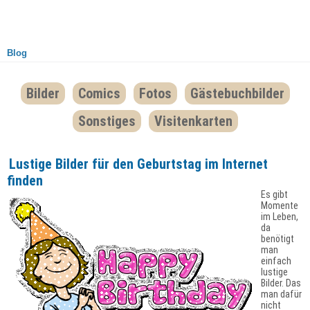
Blog
Bilder
Comics
Fotos
Gästebuchbilder
Sonstiges
Visitenkarten
Lustige Bilder für den Geburtstag im Internet
finden
Es gibt
Momente
im Leben,
da
benötigt
man
einfach
lustige
Bilder. Das
man dafür
nicht