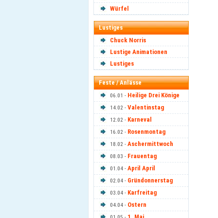
Würfel
Lustiges
Chuck Norris
Lustige Animationen
Lustiges
Feste / Anlässe
Heilige Drei Könige
06.01 -
Valentinstag
14.02 -
Karneval
12.02 -
Rosenmontag
16.02 -
Aschermittwoch
18.02 -
Frauentag
08.03 -
April April
01.04 -
Gründonnerstag
02.04 -
Karfreitag
03.04 -
Ostern
04.04 -
1. Mai
01.05 -