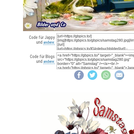
Code für Jappy
und
andere:
Code für Blogs
und
andere: