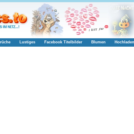
rüche
Lustiges
Facebook Titelbilder
Blumen
Hochlade