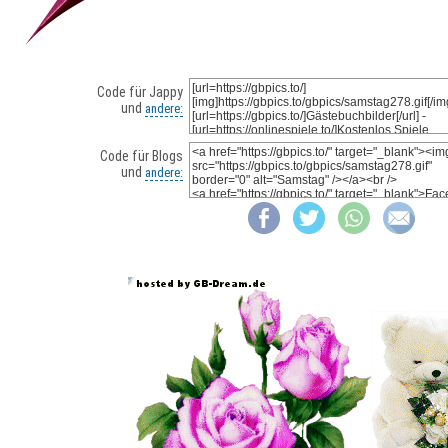
Code für Jappy
und
andere:
Code für Blogs
und
andere: