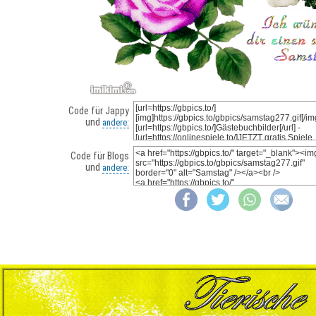
Code für Jappy
und
andere:
Code für Blogs
und
andere: