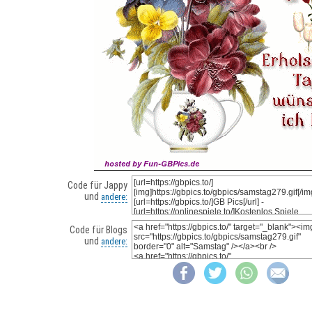
Code für Jappy
und
andere:
Code für Blogs
und
andere: