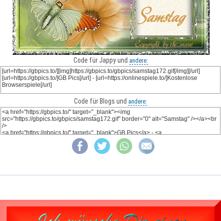
Code für Jappy und
andere:
Code für Blogs und
andere: