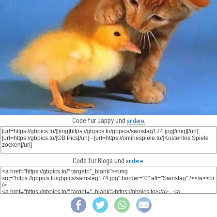
Code für Jappy und
andere:
Code für Blogs und
andere: