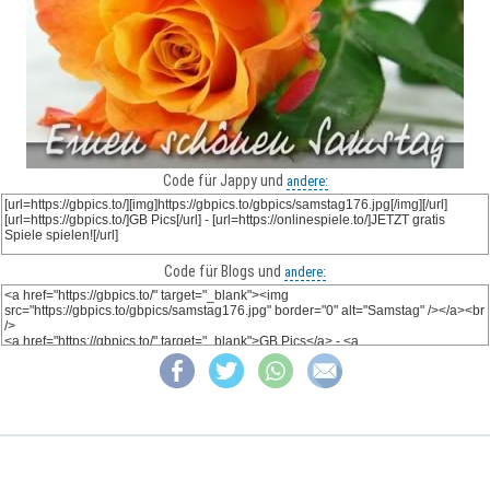
Code für Jappy und
andere:
Code für Blogs und
andere: