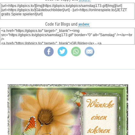
Code für Blogs und
andere: