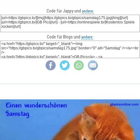
Code für Jappy und
andere:
Code für Blogs und
andere: