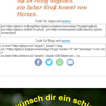
Code für Jappy und
andere:
Code für Blogs und
andere: