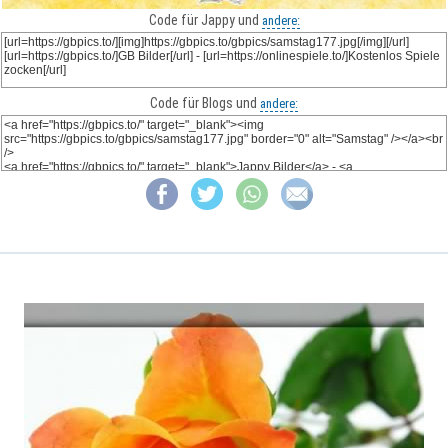
Code für Jappy und
andere:
Code für Blogs und
andere: