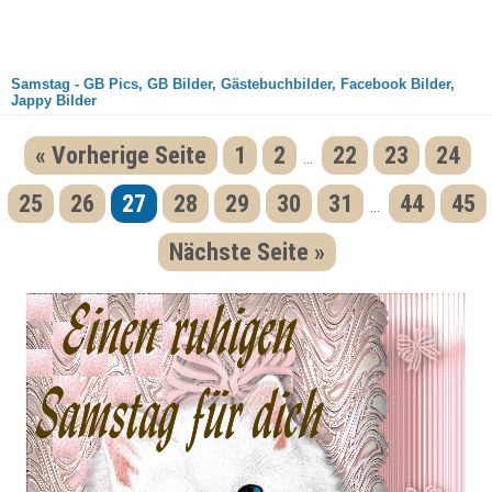
Samstag - GB Pics, GB Bilder, Gästebuchbilder, Facebook Bilder,
Jappy Bilder
« Vorherige Seite
1
2
22
23
24
...
25
26
27
28
29
30
31
44
45
...
Nächste Seite »