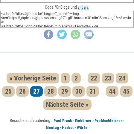
Code für Blogs und
andere:
« Vorherige Seite
1
2
22
23
24
...
25
26
27
28
29
30
31
44
45
...
Nächste Seite »
Besuche auch unbedingt:
-
-
-
Paul Frank
Einhörner
Profilschleicher
-
-
Montag
Herbst
Würfel