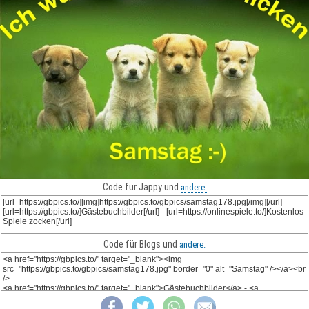
Code für Jappy und
andere:
Code für Blogs und
andere: