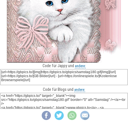
Code für Jappy und
andere:
Code für Blogs und
andere: