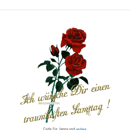
Code für Jappy und
andere: