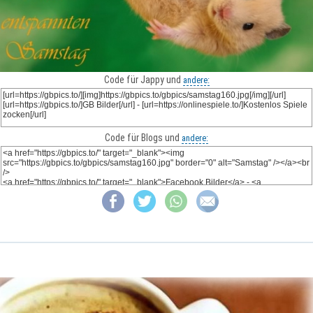
Code für Jappy und
andere:
Code für Blogs und
andere: