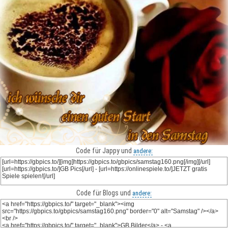
Code für Jappy und
andere:
Code für Blogs und
andere: