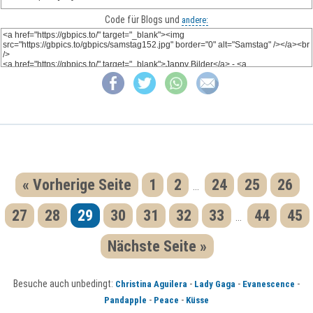
Code für Blogs und
andere:
« Vorherige Seite
1
2
24
25
26
...
27
28
29
30
31
32
33
44
45
...
Nächste Seite »
Besuche auch unbedingt:
-
-
-
Christina Aguilera
Lady Gaga
Evanescence
-
-
Pandapple
Peace
Küsse