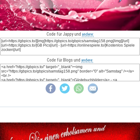
Code für Jappy und
andere:
Code für Blogs und
andere: