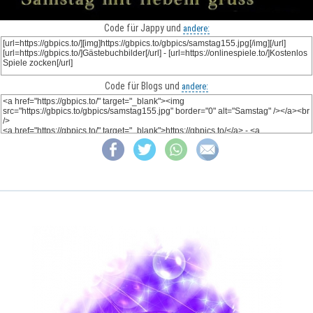
Code für Jappy und
andere:
Code für Blogs und
andere: