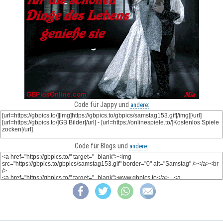
Code für Jappy und
andere:
Code für Blogs und
andere: