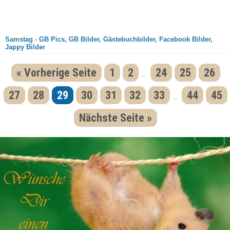
Samstag - GB Pics, GB Bilder, Gästebuchbilder, Facebook Bilder,
Jappy Bilder
« Vorherige Seite
1
2
24
25
26
...
27
28
29
30
31
32
33
44
45
...
Nächste Seite »