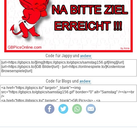
Code für Jappy und
andere:
Code für Blogs und
andere: