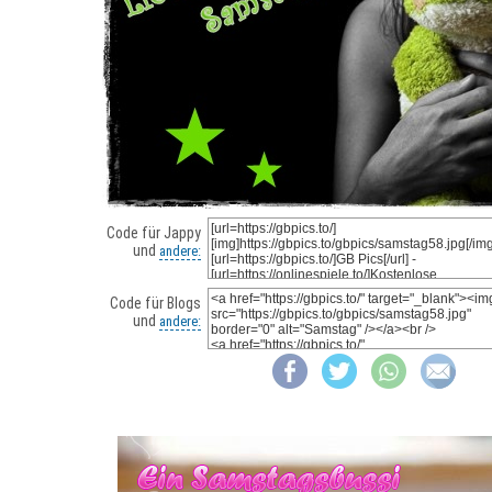
Code für Jappy
und
andere:
Code für Blogs
und
andere: