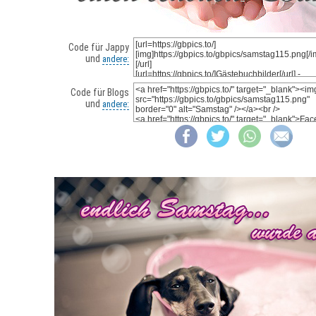
Code für Jappy
und
andere:
Code für Blogs
und
andere: