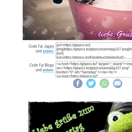
Code für Jappy
und
andere:
Code für Blogs
und
andere: