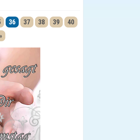
5
36
37
38
39
40
»