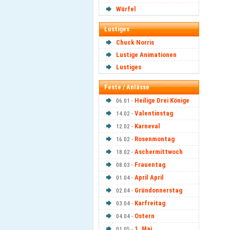
Würfel
Lustiges
Chuck Norris
Lustige Animationen
Lustiges
Feste / Anlässe
Heilige Drei Könige
06.01 -
Valentinstag
14.02 -
Karneval
12.02 -
Rosenmontag
16.02 -
Aschermittwoch
18.02 -
Frauentag
08.03 -
April April
01.04 -
Gründonnerstag
02.04 -
Karfreitag
03.04 -
Ostern
04.04 -
1. Mai
01.05 -