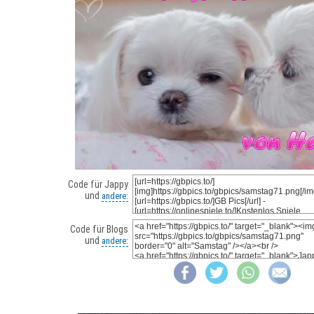
Code für Jappy
und
andere:
Code für Blogs
und
andere: