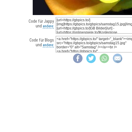
Code für Jappy
und
andere:
Code für Blogs
und
andere: