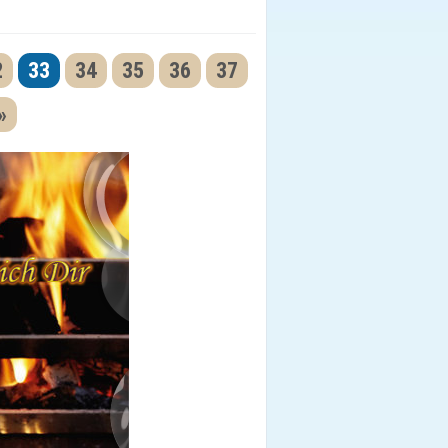
2
33
34
35
36
37
»