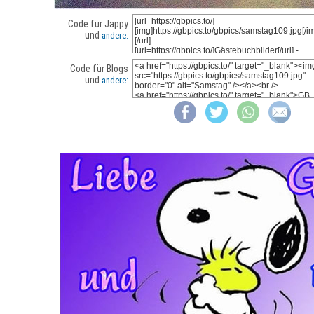
Code für Jappy
und
andere:
Code für Blogs
und
andere: