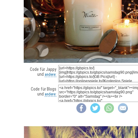
Code für Jappy
und
andere:
Code für Blogs
und
andere: