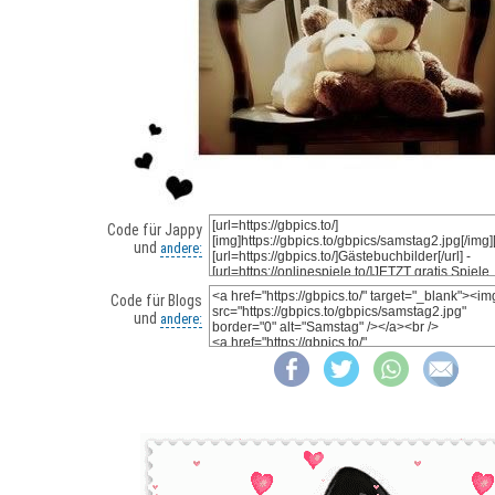
Code für Jappy
und
andere:
Code für Blogs
und
andere: