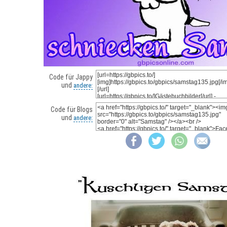
Code für Jappy
und
andere:
Code für Blogs
und
andere: