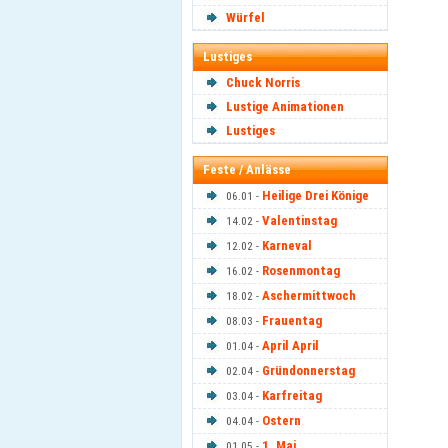
Würfel
Lustiges
Chuck Norris
Lustige Animationen
Lustiges
Feste / Anlässe
Heilige Drei Könige
06.01 -
Valentinstag
14.02 -
Karneval
12.02 -
Rosenmontag
16.02 -
Aschermittwoch
18.02 -
Frauentag
08.03 -
April April
01.04 -
Gründonnerstag
02.04 -
Karfreitag
03.04 -
Ostern
04.04 -
1. Mai
01.05 -