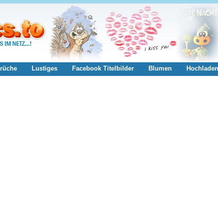
rüche
Lustiges
Facebook Titelbilder
Blumen
Hochlade