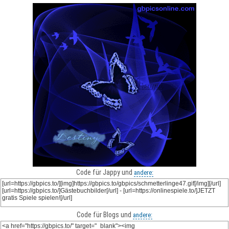
Code für Jappy und
andere:
Code für Blogs und
andere: