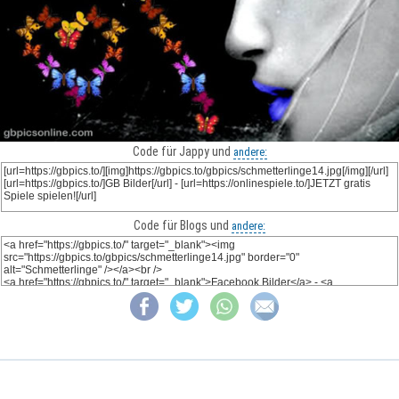
Code für Jappy und
andere:
Code für Blogs und
andere: