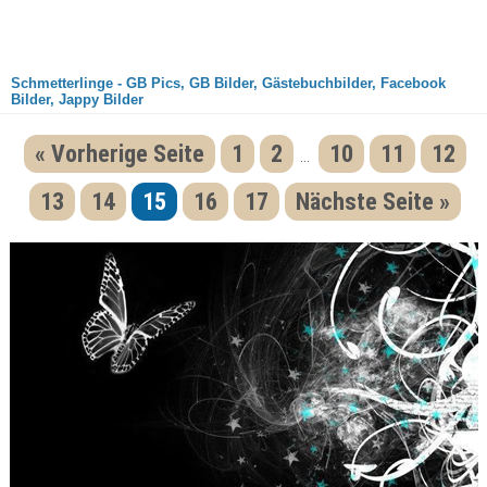
Schmetterlinge - GB Pics, GB Bilder, Gästebuchbilder, Facebook
Bilder, Jappy Bilder
« Vorherige Seite
1
2
10
11
12
...
13
14
15
16
17
Nächste Seite »