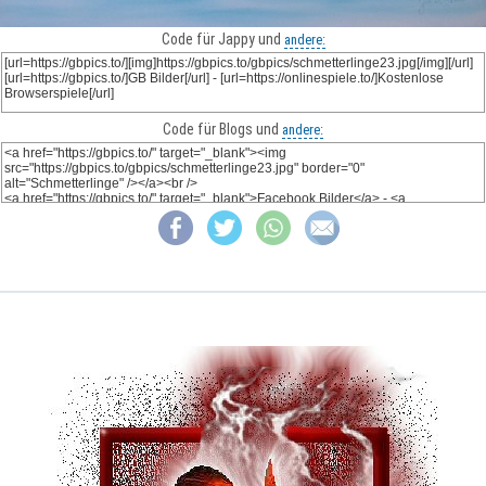
Code für Jappy und
andere:
Code für Blogs und
andere: