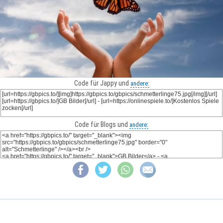
Code für Jappy und
andere:
Code für Blogs und
andere: