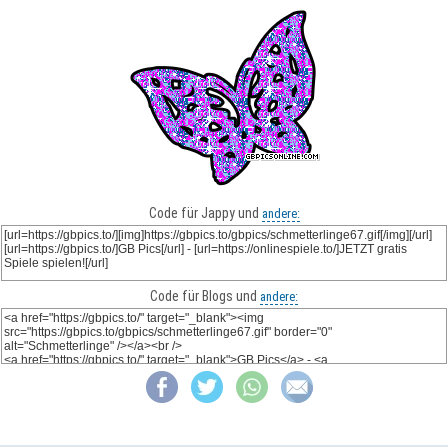
Code für Jappy und
andere:
Code für Blogs und
andere: