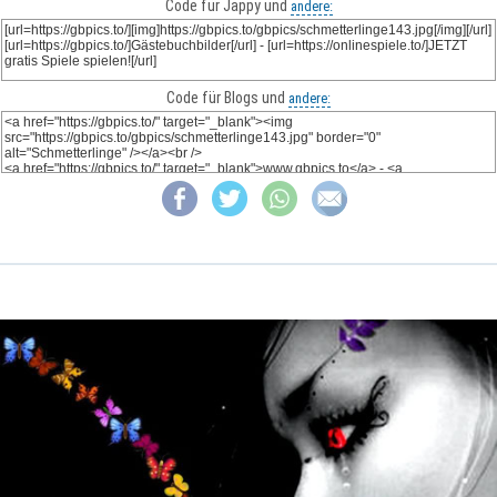
Code für Jappy und
andere:
Code für Blogs und
andere: