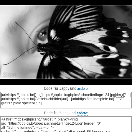
Code für Jappy und
andere:
Code für Blogs und
andere: