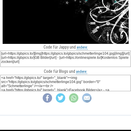
Code für Jappy und
andere:
Code für Blogs und
andere: