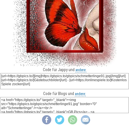
Code für Jappy und
andere:
Code für Blogs und
andere: