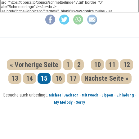
« Vorherige Seite
1
2
10
11
12
...
13
14
15
16
17
Nächste Seite »
Besuche auch unbedingt:
-
-
-
-
Michael Jackson
Mittwoch
Lippen
Einladung
-
My Melody
Sorry