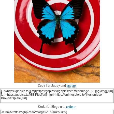
Code für Jappy und
andere:
Code für Blogs und
andere: