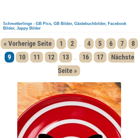
Schmetterlinge - GB Pics, GB Bilder, Gästebuchbilder, Facebook
Bilder, Jappy Bilder
« Vorherige Seite
1
2
4
5
6
7
8
...
9
10
11
12
13
16
17
Nächste
...
Seite »