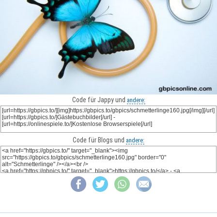
Code für Jappy und
andere:
Code für Blogs und
andere: