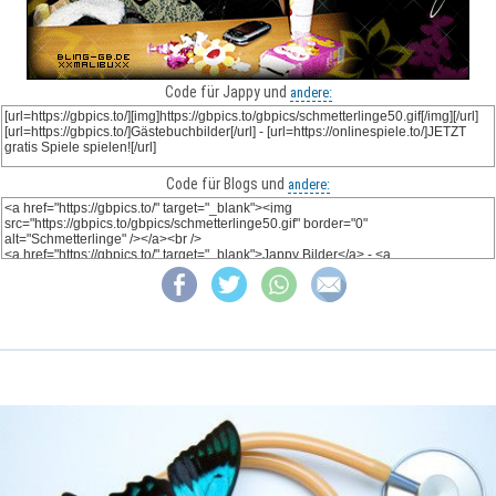
Code für Jappy und
andere:
Code für Blogs und
andere: