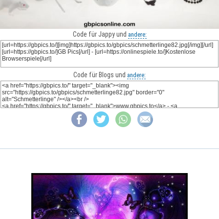
Code für Jappy und
andere:
Code für Blogs und
andere: