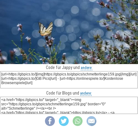
Code für Jappy und
andere:
Code für Blogs und
andere: