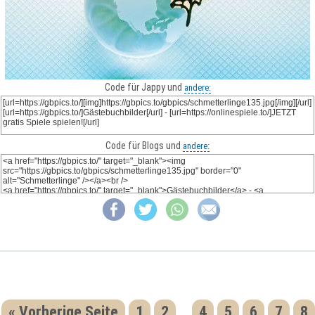
Code für Jappy und
andere:
Code für Blogs und
andere:
« Vorherige Seite
1
2
4
5
6
7
8
...