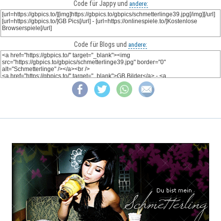
Code für Jappy und
andere:
Code für Blogs und
andere: