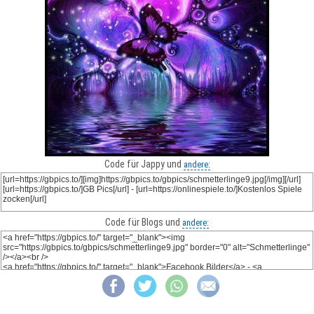
Code für Jappy und
andere:
Code für Blogs und
andere: