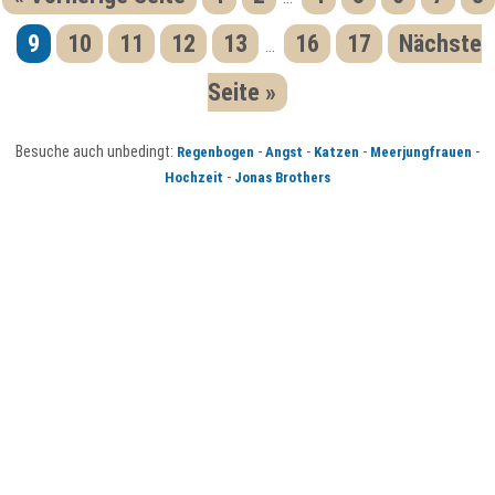
9
10
11
12
13
16
17
Nächste
...
Seite »
Besuche auch unbedingt:
-
-
-
-
Regenbogen
Angst
Katzen
Meerjungfrauen
-
Hochzeit
Jonas Brothers