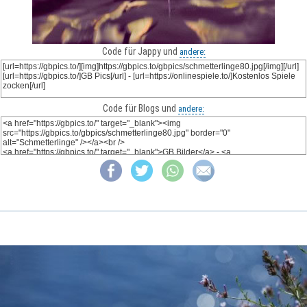
Code für Jappy und
andere:
Code für Blogs und
andere: