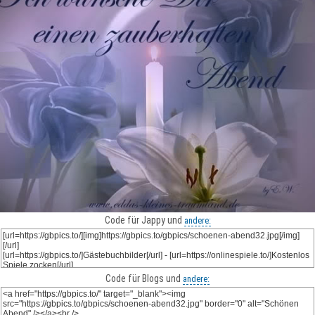
Code für Jappy und
andere:
Code für Blogs und
andere: