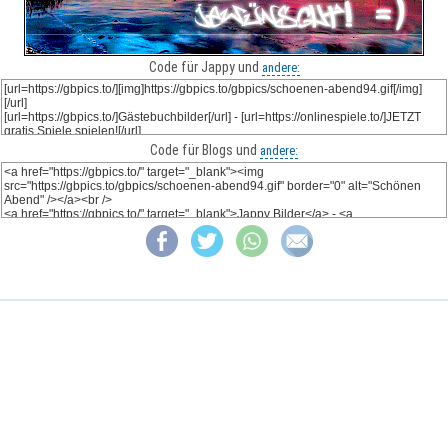
Code für Jappy und
andere:
Code für Blogs und
andere: