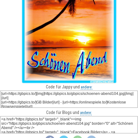
Code für Jappy und
andere:
Code für Blogs und
andere: