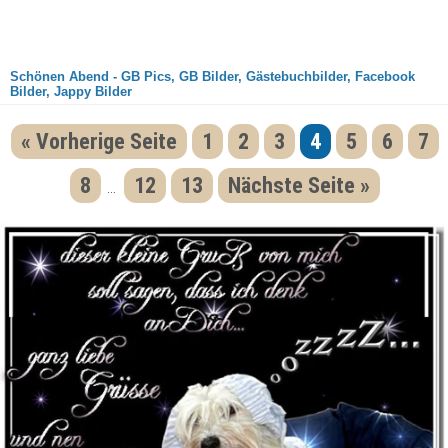
Schönen Abend - GB Pics, GB Bilder, Gästebuchbilder, Facebook
Bilder, Jappy Bilder
« Vorherige Seite
1
2
3
4
5
6
7
8
12
13
Nächste Seite »
...