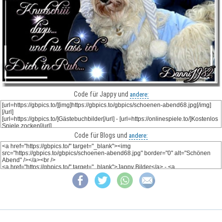
Code für Jappy und
andere:
Code für Blogs und
andere: