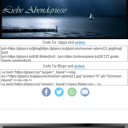
Code für Jappy und
andere:
Code für Blogs und
andere: