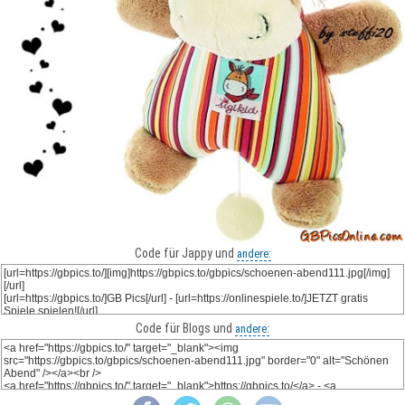
Code für Jappy und
andere:
Code für Blogs und
andere: