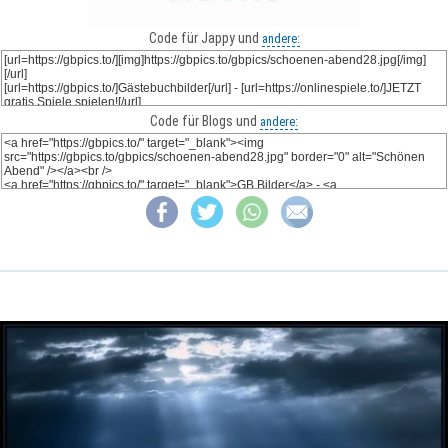
Code für Jappy und
andere:
Code für Blogs und
andere: