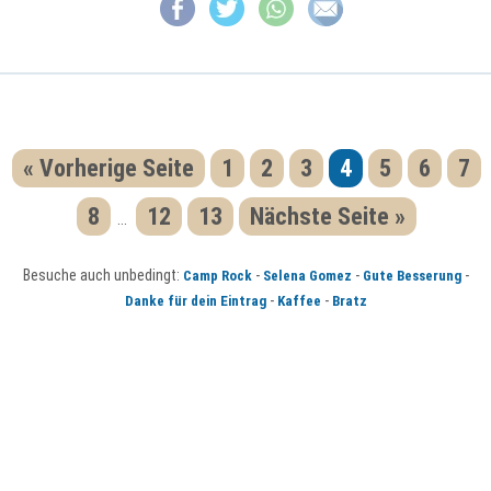
« Vorherige Seite
1
2
3
4
5
6
7
8
12
13
Nächste Seite »
...
Besuche auch unbedingt:
-
-
-
Camp Rock
Selena Gomez
Gute Besserung
-
-
Danke für dein Eintrag
Kaffee
Bratz