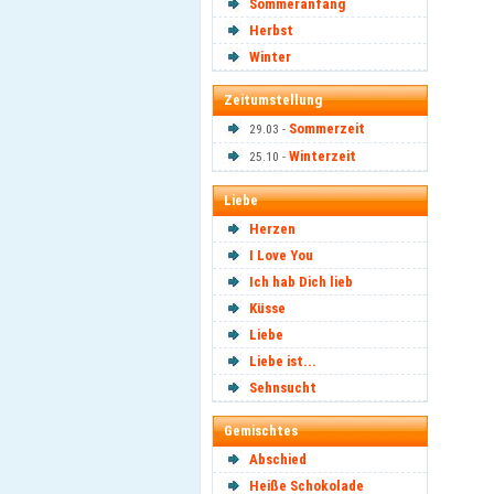
Sommeranfang
Herbst
Winter
Zeitumstellung
Sommerzeit
29.03 -
Winterzeit
25.10 -
Liebe
Herzen
I Love You
Ich hab Dich lieb
Küsse
Liebe
Liebe ist...
Sehnsucht
Gemischtes
Abschied
Heiße Schokolade