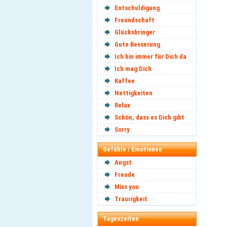
Entschuldigung
Freundschaft
Glücksbringer
Gute Besserung
Ich bin immer für Dich da
Ich mag Dich
Kaffee
Nettigkeiten
Relax
Schön, dass es Dich gibt
Sorry
Gefühle / Emotionen
Angst
Freude
Miss you
Traurigkeit
Tageszeiten