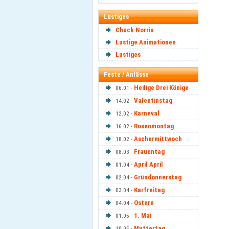
Lustiges
Chuck Norris
Lustige Animationen
Lustiges
Feste / Anlässe
Heilige Drei Könige
06.01 -
Valentinstag
14.02 -
Karneval
12.02 -
Rosenmontag
16.02 -
Aschermittwoch
18.02 -
Frauentag
08.03 -
April April
01.04 -
Gründonnerstag
02.04 -
Karfreitag
03.04 -
Ostern
04.04 -
1. Mai
01.05 -
Muttertag
10.05 -