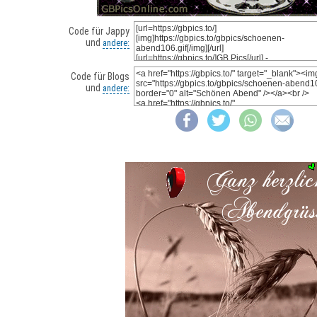
Code für Jappy
und
andere:
Code für Blogs
und
andere: