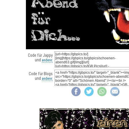
Code für Jappy
und
andere:
Code für Blogs
und
andere: