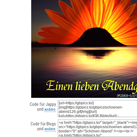
Code für Jappy
und
andere:
Code für Blogs
und
andere: