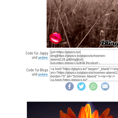
Code für Jappy
und
andere:
Code für Blogs
und
andere: