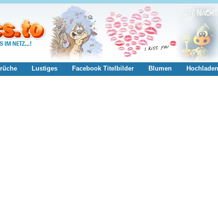
rüche
Lustiges
Facebook Titelbilder
Blumen
Hochlade