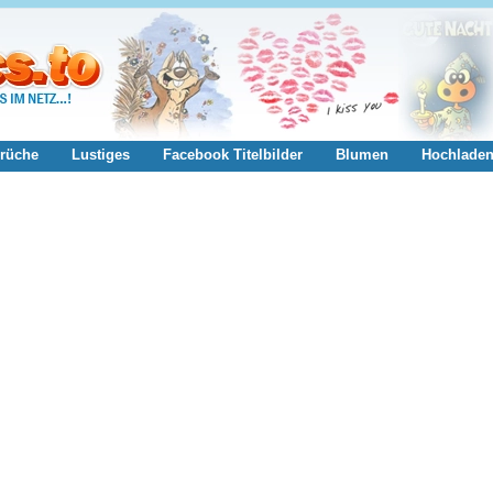
rüche
Lustiges
Facebook Titelbilder
Blumen
Hochlade