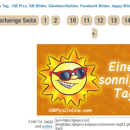
 Tag - GB Pics, GB Bilder, Gästebuchbilder, Facebook Bilder, Jappy Bil
orherige Seite
1
2
10
11
12
13
1
...
»
Code für Jappy
und
andere: