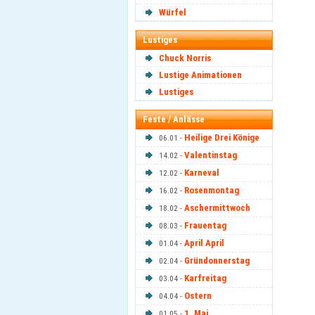
Würfel
Lustiges
Chuck Norris
Lustige Animationen
Lustiges
Feste / Anlässe
Heilige Drei Könige
06.01 -
Valentinstag
14.02 -
Karneval
12.02 -
Rosenmontag
16.02 -
Aschermittwoch
18.02 -
Frauentag
08.03 -
April April
01.04 -
Gründonnerstag
02.04 -
Karfreitag
03.04 -
Ostern
04.04 -
1. Mai
01.05 -