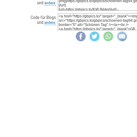
und
andere:
Code für Blogs
und
andere: