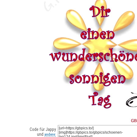
Code für Jappy
und
andere: