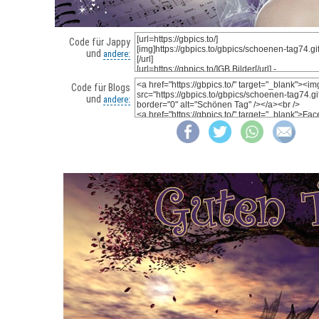
Code für Jappy
und
andere:
Code für Blogs
und
andere: