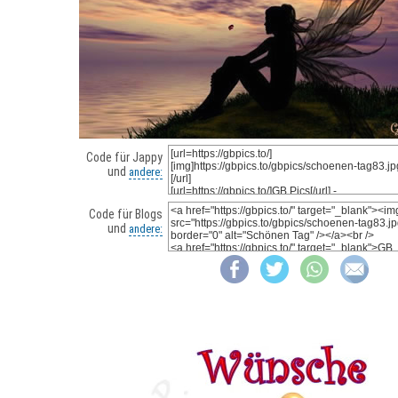
Code für Jappy
und
andere:
Code für Blogs
und
andere: