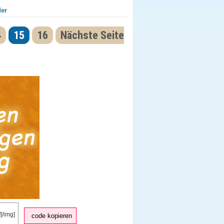
der
4
15
16
Nächste Seite
code kopieren