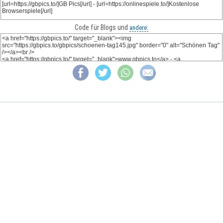
Code für Blogs und
andere: