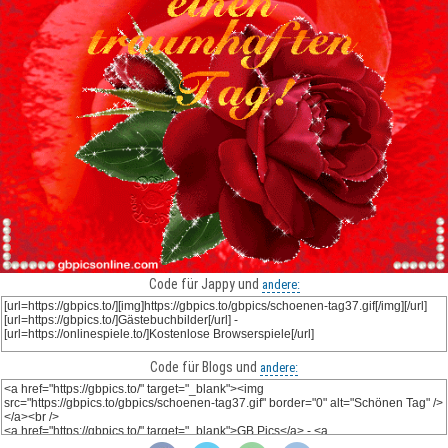
Code für Jappy und
andere:
Code für Blogs und
andere: