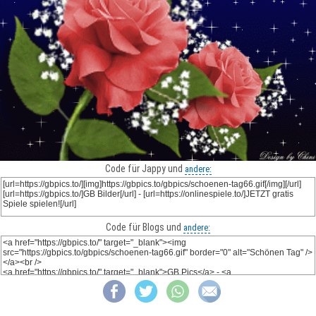
Code für Jappy und
andere:
Code für Blogs und
andere: