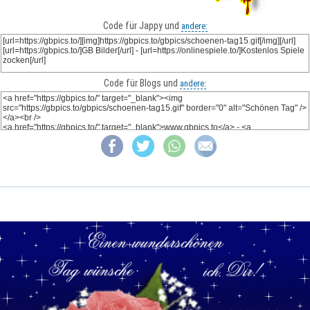
Code für Jappy und
andere:
Code für Blogs und
andere: