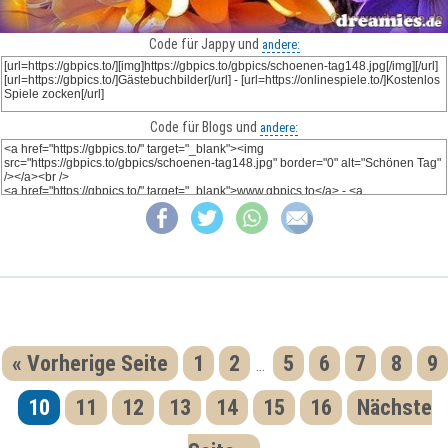
Code für Jappy und
andere:
Code für Blogs und
andere:
« Vorherige Seite
1
2
5
6
7
8
9
...
10
11
12
13
14
15
16
Nächste