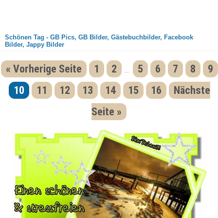
Schönen Tag - GB Pics, GB Bilder, Gästebuchbilder, Facebook
Bilder, Jappy Bilder
« Vorherige Seite
1
2
5
6
7
8
9
...
10
11
12
13
14
15
16
Nächste
Seite »