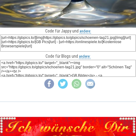
Code für Jappy und
andere:
Code für Blogs und
andere: