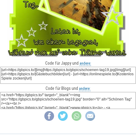
Code für Jappy und
andere:
Code für Blogs und
andere: