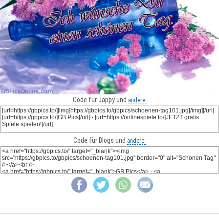
Code für Jappy und
andere:
Code für Blogs und
andere: