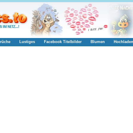
rüche
Lustiges
Facebook Titelbilder
Blumen
Hochlade