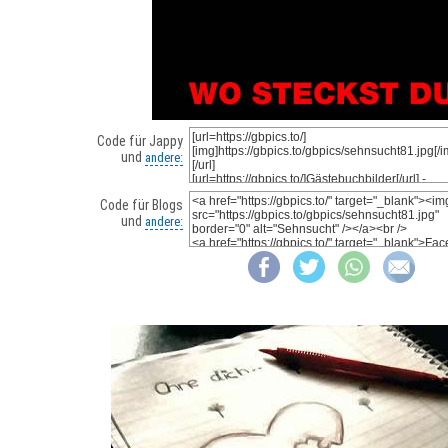
Code für Jappy
und
andere:
Code für Blogs
und
andere: