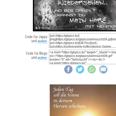
Code für Jappy
und
andere:
Code für Blogs
und
andere: