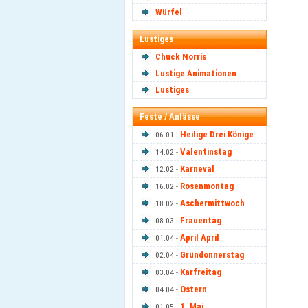
Würfel
Lustiges
Chuck Norris
Lustige Animationen
Lustiges
Feste / Anlässe
Heilige Drei Könige
06.01 -
Valentinstag
14.02 -
Karneval
12.02 -
Rosenmontag
16.02 -
Aschermittwoch
18.02 -
Frauentag
08.03 -
April April
01.04 -
Gründonnerstag
02.04 -
Karfreitag
03.04 -
Ostern
04.04 -
1. Mai
01.05 -