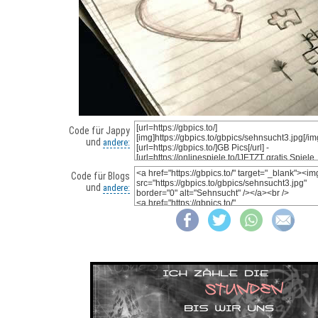
Code für Jappy
und
andere:
Code für Blogs
und
andere: