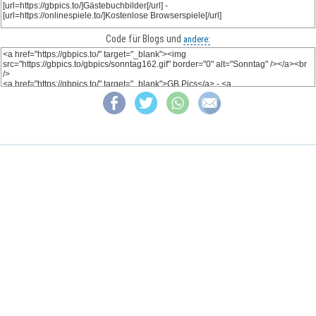
Code für Blogs und
andere: