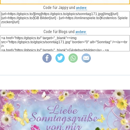
Code für Jappy und
andere:
Code für Blogs und
andere: