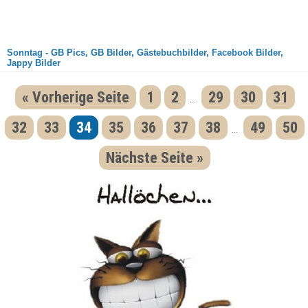
Sonntag - GB Pics, GB Bilder, Gästebuchbilder, Facebook Bilder,
Jappy Bilder
« Vorherige Seite
1
2
29
30
31
...
32
33
34
35
36
37
38
49
50
...
Nächste Seite »