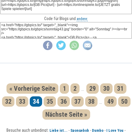
Code für Blogs und
andere:
« Vorherige Seite
1
2
29
30
31
...
32
33
34
35
36
37
38
49
50
...
Nächste Seite »
Besuche auch unbedingt:
-
-
-
-
Liebe ist...
Spongebob
Dumbo
I Love You