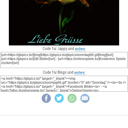
Code für Jappy und
andere:
Code für Blogs und
andere: