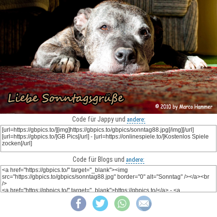
Code für Jappy und
andere:
Code für Blogs und
andere: