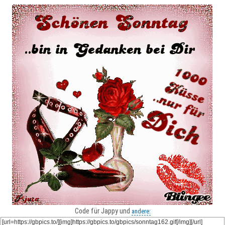
Code für Jappy und
andere: