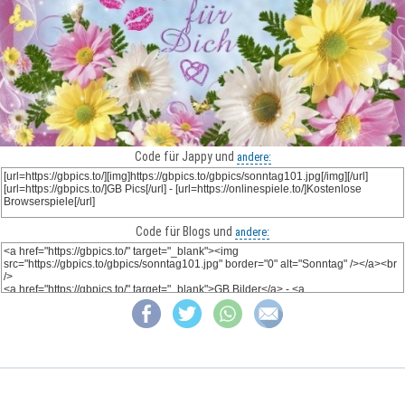
Code für Jappy und
andere:
Code für Blogs und
andere: