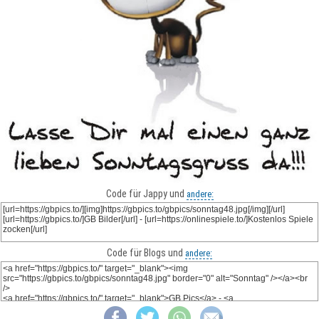
Code für Jappy und
andere:
Code für Blogs und
andere: