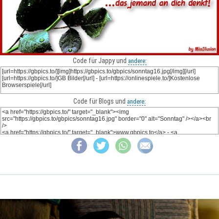
Code für Jappy und
andere:
Code für Blogs und
andere: