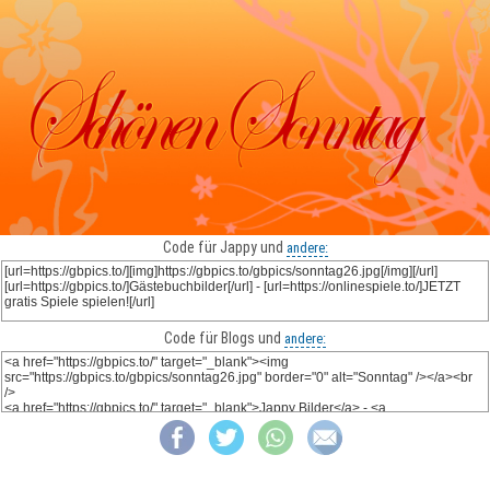
Code für Jappy und
andere:
Code für Blogs und
andere: