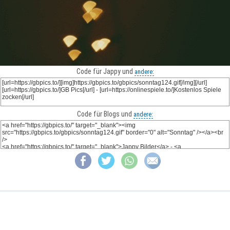
Code für Jappy und
andere:
Code für Blogs und
andere: