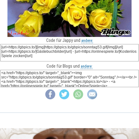
Code für Jappy und
andere:
Code für Blogs und
andere: