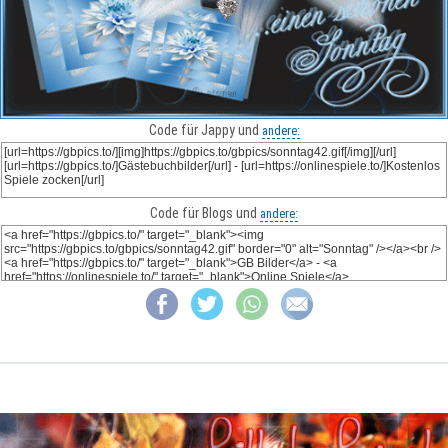
Code für Jappy und
andere:
Code für Blogs und
andere: