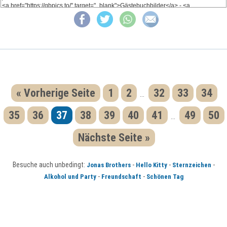
« Vorherige Seite
1
2
32
33
34
...
35
36
37
38
39
40
41
49
50
...
Nächste Seite »
Besuche auch unbedingt:
-
-
-
Jonas Brothers
Hello Kitty
Sternzeichen
-
-
Alkohol und Party
Freundschaft
Schönen Tag