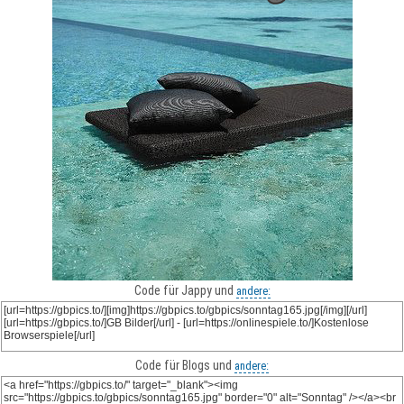
Code für Jappy und
andere:
Code für Blogs und
andere: