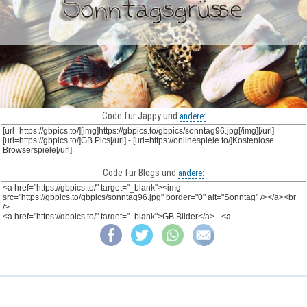
Code für Jappy und
andere:
Code für Blogs und
andere: