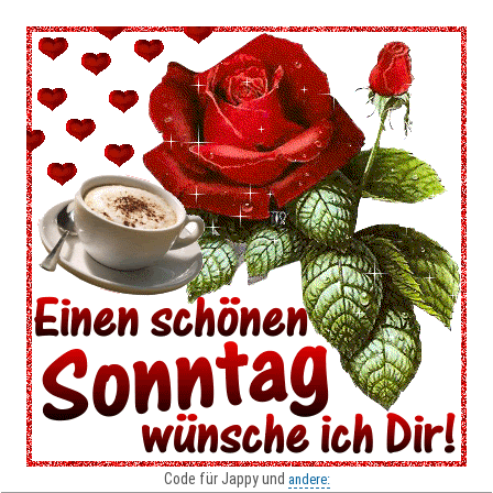
Code für Jappy und
andere: