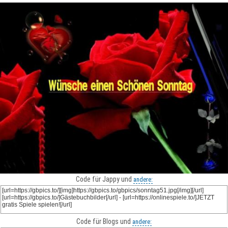
Code für Jappy und
andere:
Code für Blogs und
andere: