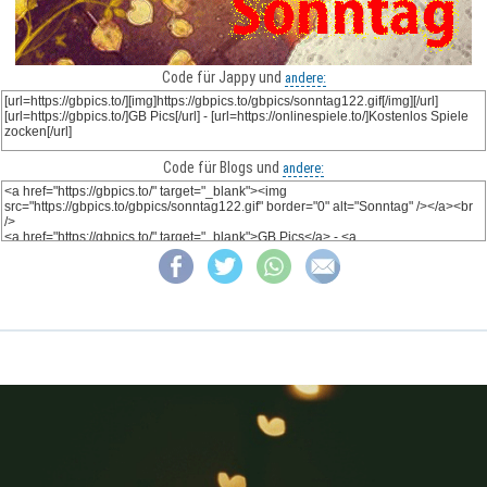
Code für Jappy und
andere:
Code für Blogs und
andere: