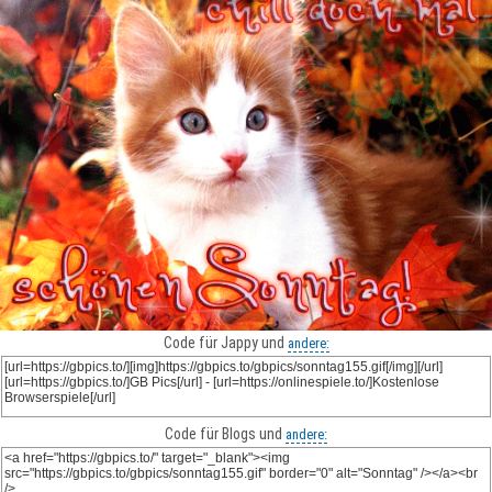
Code für Jappy und
andere:
Code für Blogs und
andere: