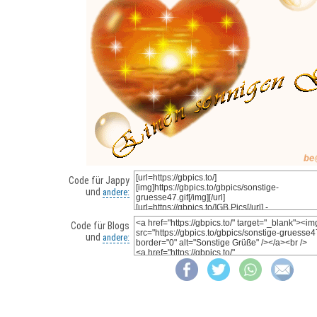
Code für Jappy
und
andere:
Code für Blogs
und
andere: