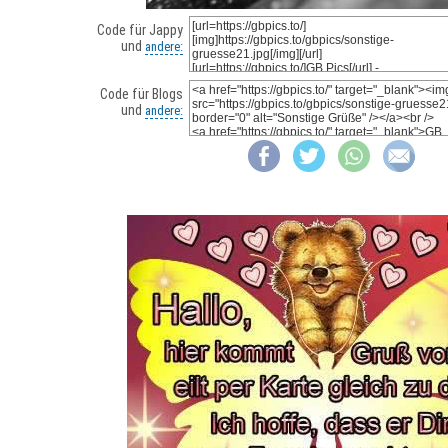
Code für Jappy
und
andere:
Code für Blogs
und
andere: