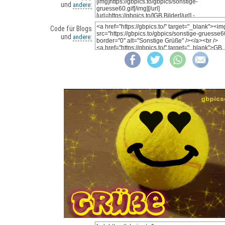
und
andere:
Code für Blogs
und
andere: