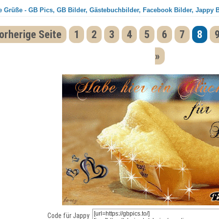
 Grüße - GB Pics, GB Bilder, Gästebuchbilder, Facebook Bilder, Jappy B
orherige Seite
1
2
3
4
5
6
7
8
»
Code für Jappy