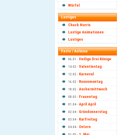
Würfel
Lustiges
Chuck Norris
Lustige Animationen
Lustiges
Feste / Anlässe
Heilige Drei Könige
06.01 -
Valentinstag
14.02 -
Karneval
12.02 -
Rosenmontag
16.02 -
Aschermittwoch
18.02 -
Frauentag
08.03 -
April April
01.04 -
Gründonnerstag
02.04 -
Karfreitag
03.04 -
Ostern
04.04 -
1. Mai
01.05 -