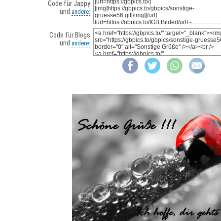
Code für Jappy
und
andere:
Code für Blogs
und
andere: