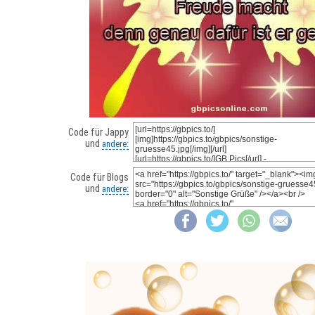
Code für Jappy
und
andere:
Code für Blogs
und
andere: