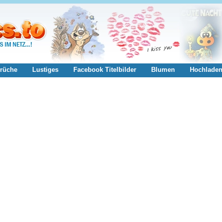
rüche
Lustiges
Facebook Titelbilder
Blumen
Hochlade