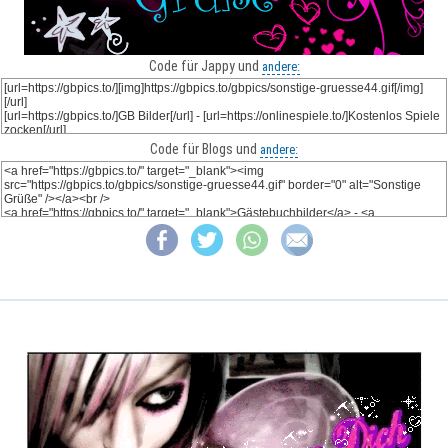
Code für Jappy und
andere:
Code für Blogs und
andere: