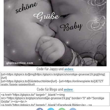
Code für Jappy und
andere:
Code für Blogs und
andere: