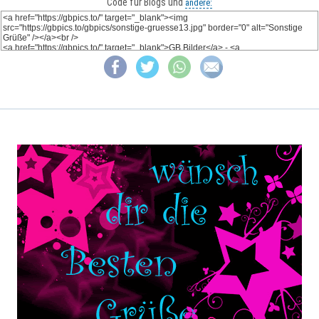
Code für Blogs und
andere: