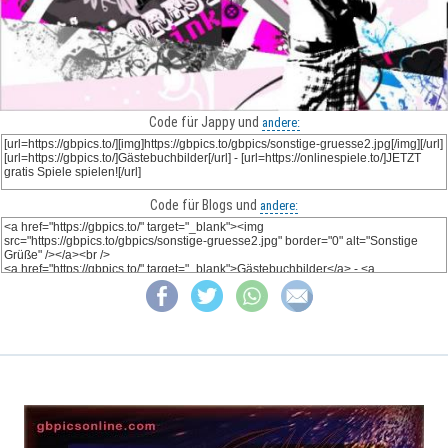
Code für Jappy und
andere:
Code für Blogs und
andere: