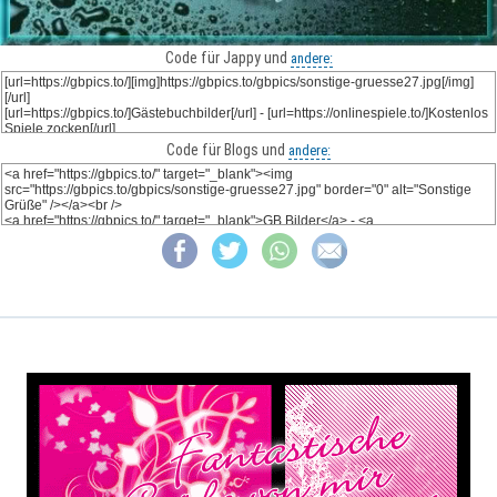
Code für Jappy und
andere:
Code für Blogs und
andere: