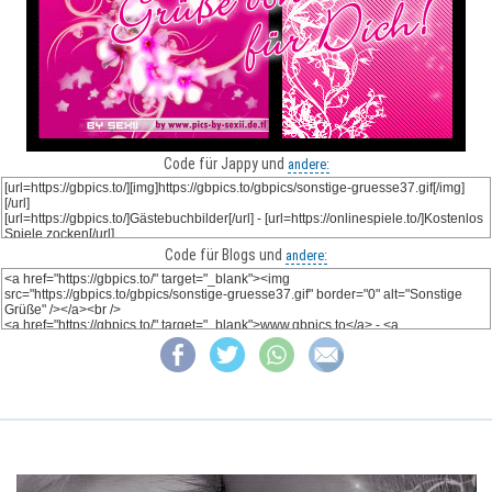
Code für Jappy und
andere:
Code für Blogs und
andere: