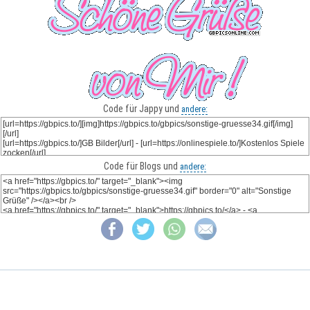
Code für Jappy und
andere:
Code für Blogs und
andere: