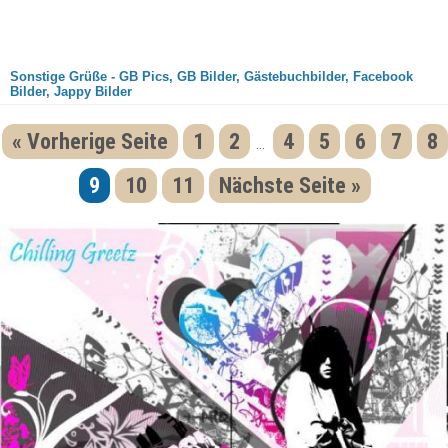
Sonstige Grüße - GB Pics, GB Bilder, Gästebuchbilder, Facebook
Bilder, Jappy Bilder
« Vorherige Seite
1
2
4
5
6
7
8
...
9
10
11
Nächste Seite »