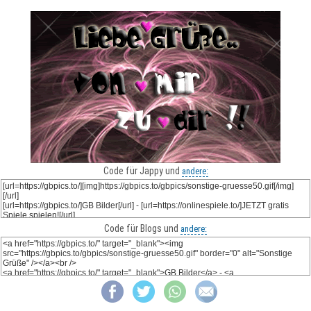
Code für Jappy und
andere:
Code für Blogs und
andere: