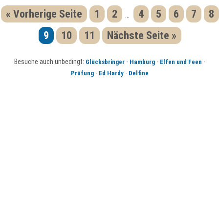
« Vorherige Seite
1
2
4
5
6
7
8
...
9
10
11
Nächste Seite »
Besuche auch unbedingt:
-
-
-
Glücksbringer
Hamburg
Elfen und Feen
-
-
Prüfung
Ed Hardy
Delfine