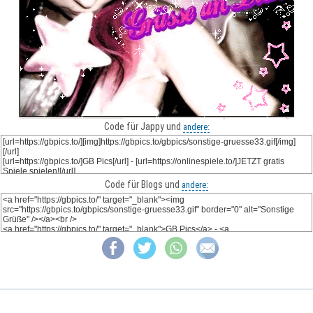
Code für Jappy und
andere:
Code für Blogs und
andere: