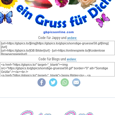
Code für Jappy und
andere:
Code für Blogs und
andere: