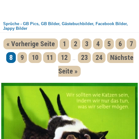
Sprüche - GB Pics, GB Bilder, Gästebuchbilder, Facebook Bilder,
Jappy Bilder
« Vorherige Seite
1
2
3
4
5
6
7
8
9
10
11
12
23
24
Nächste
...
Seite »