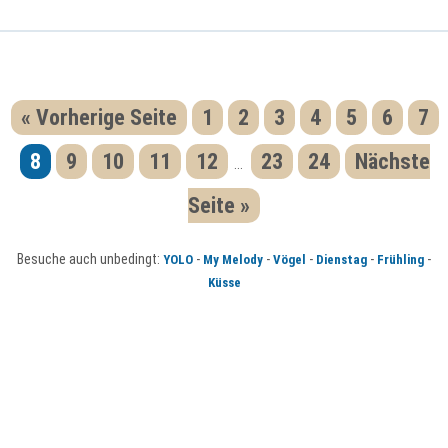
« Vorherige Seite
1
2
3
4
5
6
7
8
9
10
11
12
23
24
Nächste
...
Seite »
Besuche auch unbedingt:
-
-
-
-
-
YOLO
My Melody
Vögel
Dienstag
Frühling
Küsse