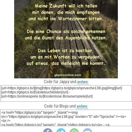
Code für Jappy und
andere:
Code für Blogs und
andere: