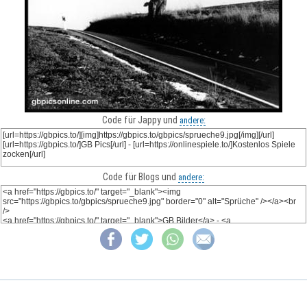
Code für Jappy und
andere:
Code für Blogs und
andere: