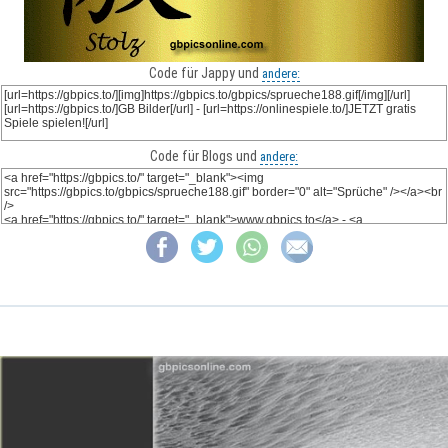
Code für Jappy und
andere:
Code für Blogs und
andere: