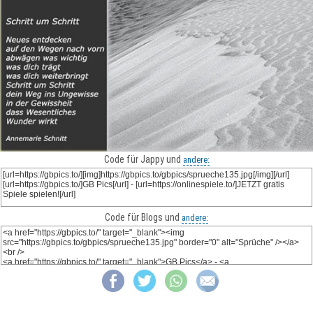
Code für Jappy und
andere:
Code für Blogs und
andere: