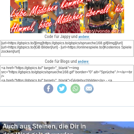
Code für Jappy und
andere:
Code für Blogs und
andere: