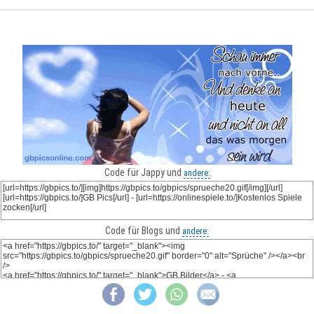
Code für Jappy und
andere:
Code für Blogs und
andere: