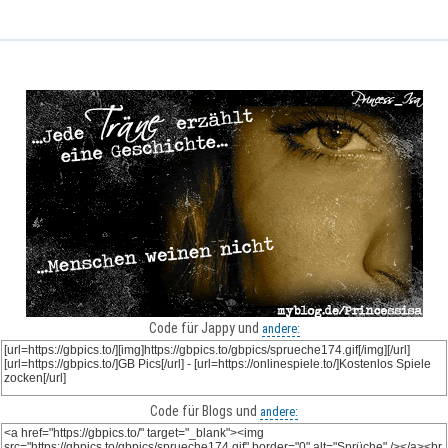
Code für Jappy und
andere:
Code für Blogs und
andere: