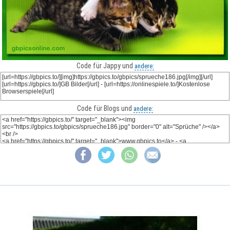
Code für Jappy und
andere:
Code für Blogs und
andere: