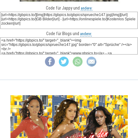
Code für Jappy und
andere:
Code für Blogs und
andere: