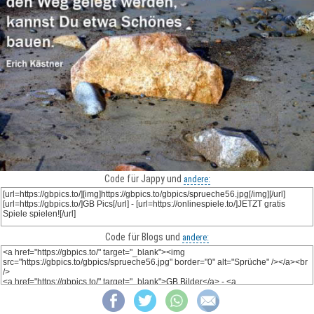
Code für Jappy und
andere:
Code für Blogs und
andere: