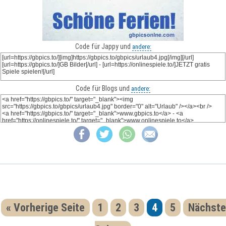
Code für Jappy und
andere:
Code für Blogs und
andere:
« Vorherige Seite
1
2
3
4
5
Nächste