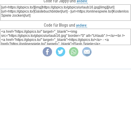
Code für Jappy und
andere:
Code für Blogs und
andere: