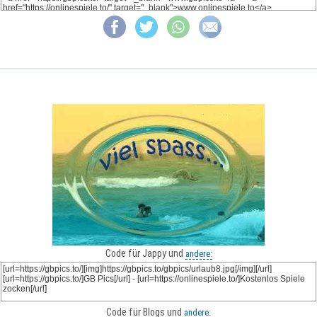
Code für Jappy und
andere:
Code für Blogs und
andere: