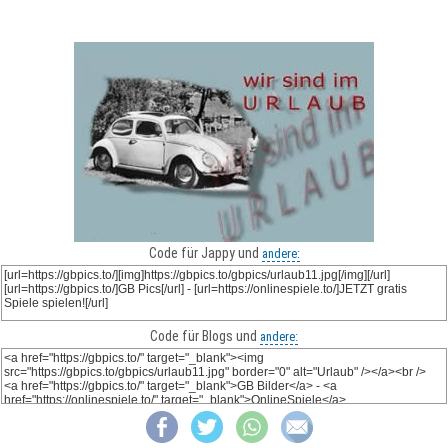
Code für Jappy und
andere:
Code für Blogs und
andere: