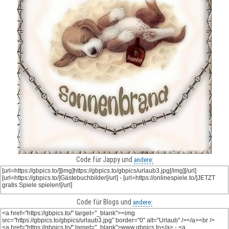
Code für Jappy und
andere:
Code für Blogs und
andere: