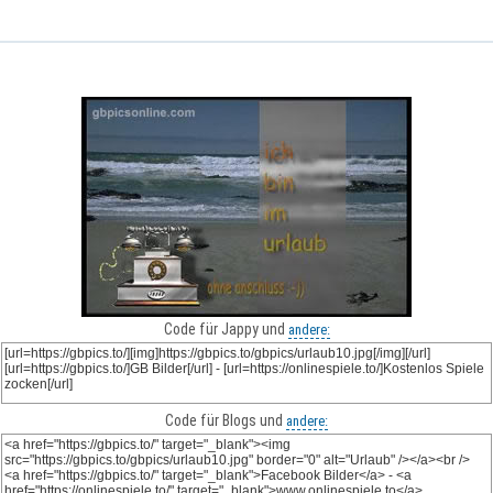
Code für Jappy und
andere:
Code für Blogs und
andere: