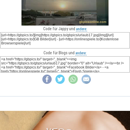
Code für Jappy und
andere:
Code für Blogs und
andere: