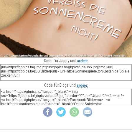
Code für Jappy und
andere:
Code für Blogs und
andere: