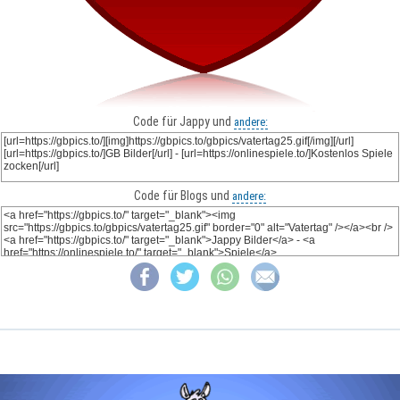
Code für Jappy und
andere:
Code für Blogs und
andere: