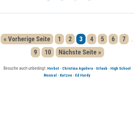
« Vorherige Seite
1
2
3
4
5
6
7
...
9
10
Nächste Seite »
Besuche auch unbedingt:
-
-
-
Herbst
Christina Aguilera
Urlaub
High School
-
-
Musical
Katzen
Ed Hardy