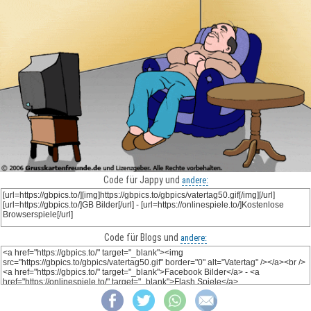
Code für Jappy und
andere:
Code für Blogs und
andere: