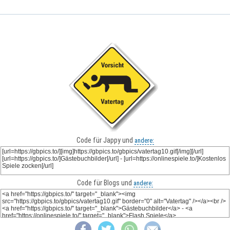
Code für Jappy und
andere:
Code für Blogs und
andere: