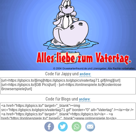
Code für Jappy und
andere:
Code für Blogs und
andere: