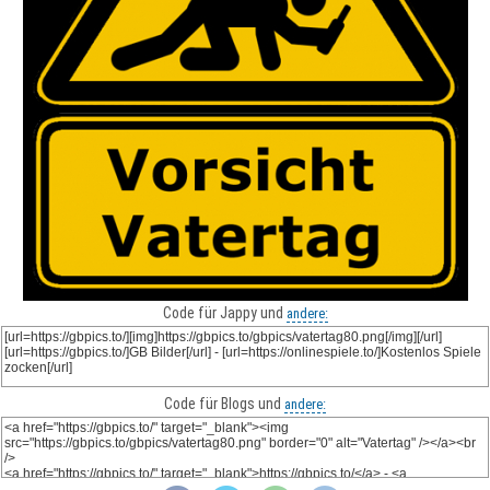
Code für Jappy und
andere:
Code für Blogs und
andere: