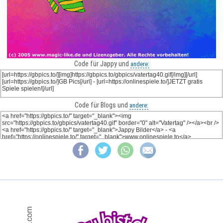
Code für Jappy und
andere:
Code für Blogs und
andere: