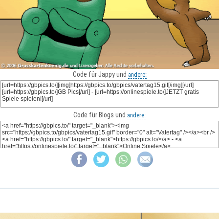
Code für Jappy und
andere:
Code für Blogs und
andere: