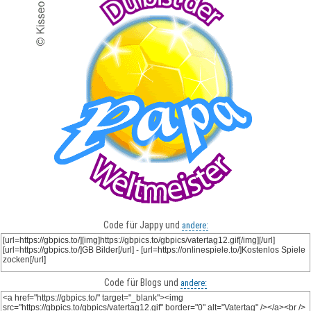
Code für Jappy und
andere:
Code für Blogs und
andere: