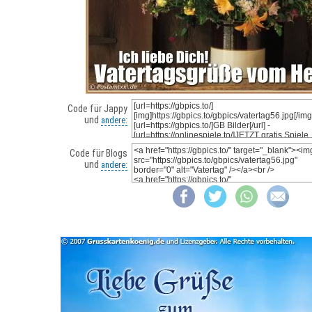
Code für Jappy
und
andere:
Code für Blogs
und
andere: