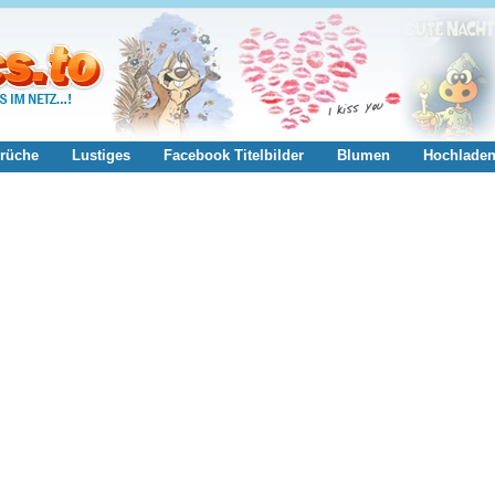
rüche
Lustiges
Facebook Titelbilder
Blumen
Hochlade