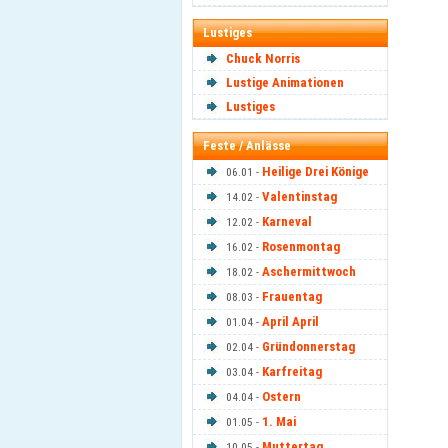
Lustiges
Chuck Norris
Lustige Animationen
Lustiges
Feste / Anlässe
Heilige Drei Könige
06.01 -
Valentinstag
14.02 -
Karneval
12.02 -
Rosenmontag
16.02 -
Aschermittwoch
18.02 -
Frauentag
08.03 -
April April
01.04 -
Gründonnerstag
02.04 -
Karfreitag
03.04 -
Ostern
04.04 -
1. Mai
01.05 -
Muttertag
10.05 -