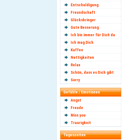
Entschuldigung
Freundschaft
Glücksbringer
Gute Besserung
Ich bin immer für Dich da
Ich mag Dich
Kaffee
Nettigkeiten
Relax
Schön, dass es Dich gibt
Sorry
Gefühle / Emotionen
Angst
Freude
Miss you
Traurigkeit
Tageszeiten