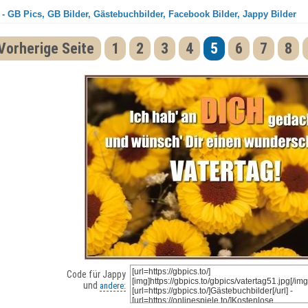
 - GB Pics, GB Bilder, Gästebuchbilder, Facebook Bilder, Jappy Bilder
Vorherige Seite
1
2
3
4
5
6
7
8
Code für Jappy
und
andere: