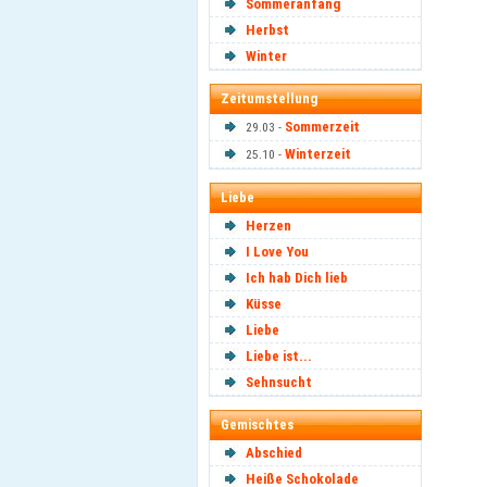
Sommeranfang
Herbst
Winter
Zeitumstellung
Sommerzeit
29.03 -
Winterzeit
25.10 -
Liebe
Herzen
I Love You
Ich hab Dich lieb
Küsse
Liebe
Liebe ist...
Sehnsucht
Gemischtes
Abschied
Heiße Schokolade