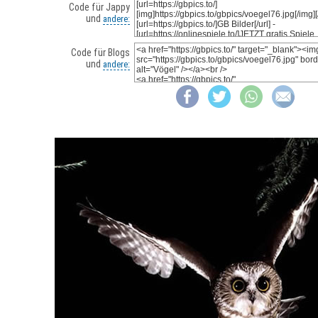
Code für Jappy
und
andere:
Code für Blogs
und
andere: