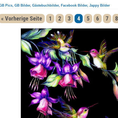
GB Pics, GB Bilder, Gästebuchbilder, Facebook Bilder, Jappy Bilder
« Vorherige Seite
1
2
3
4
5
6
7
8