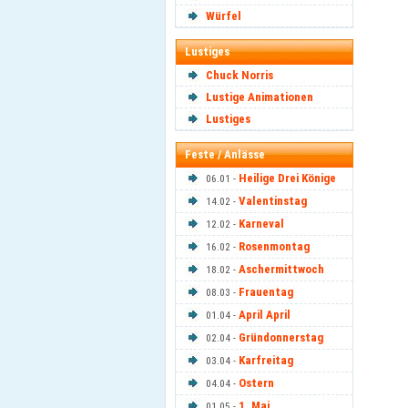
Würfel
Lustiges
Chuck Norris
Lustige Animationen
Lustiges
Feste / Anlässe
Heilige Drei Könige
06.01 -
Valentinstag
14.02 -
Karneval
12.02 -
Rosenmontag
16.02 -
Aschermittwoch
18.02 -
Frauentag
08.03 -
April April
01.04 -
Gründonnerstag
02.04 -
Karfreitag
03.04 -
Ostern
04.04 -
1. Mai
01.05 -