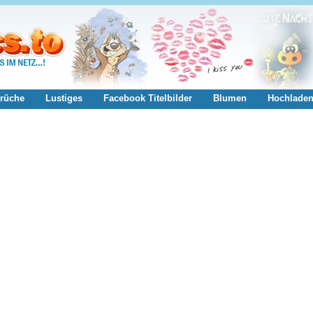
rüche
Lustiges
Facebook Titelbilder
Blumen
Hochlade