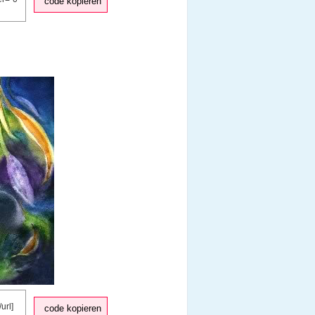
code kopieren
code kopieren