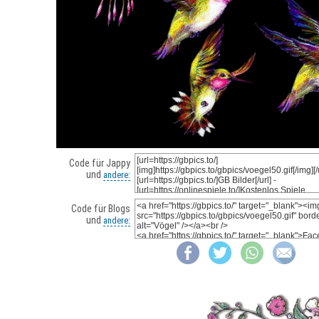
Code für Jappy
und
andere:
Code für Blogs
und
andere: