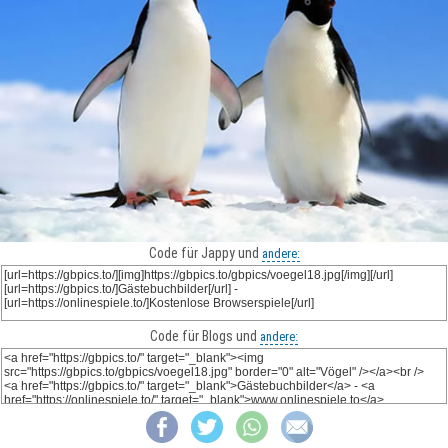
Code für Jappy und
andere:
Code für Blogs und
andere: