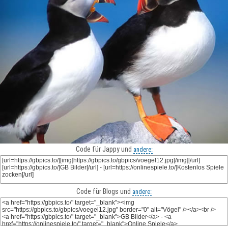
Code für Jappy und
andere:
Code für Blogs und
andere: