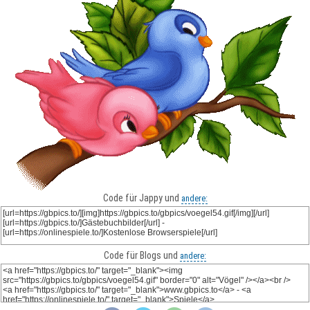
Code für Jappy und
andere:
Code für Blogs und
andere: