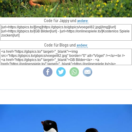
Code für Jappy und
andere:
Code für Blogs und
andere: