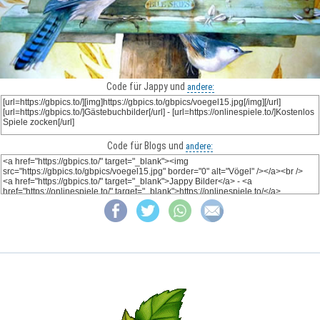
Code für Jappy und
andere:
Code für Blogs und
andere: