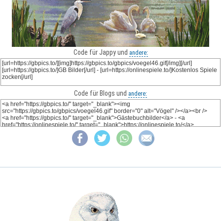
Code für Jappy und
andere:
Code für Blogs und
andere: