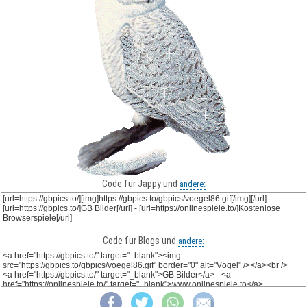
Code für Jappy und
andere:
Code für Blogs und
andere: