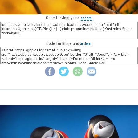
Code für Jappy und
andere:
Code für Blogs und
andere: