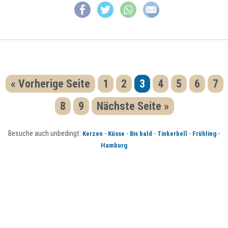
« Vorherige Seite
1
2
3
4
5
6
7
8
9
Nächste Seite »
Besuche auch unbedingt:
-
-
-
-
-
Kerzen
Küsse
Bis bald
Tinkerbell
Frühling
Hamburg