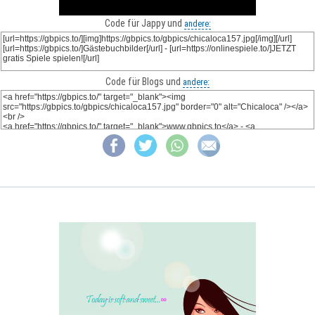
Code für Jappy und
andere:
Code für Blogs und
andere: