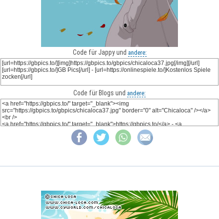
Code für Jappy und
andere:
Code für Blogs und
andere: