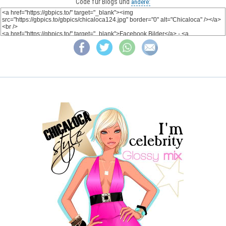
Code für Blogs und
andere: