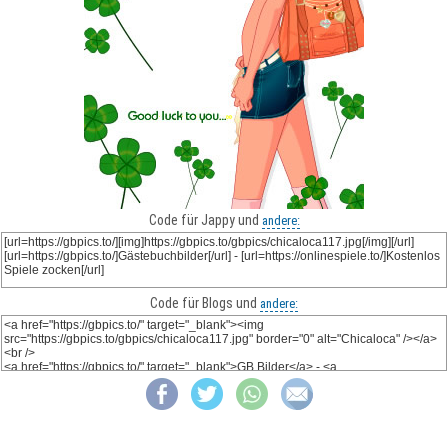
Code für Jappy und
andere:
Code für Blogs und
andere: