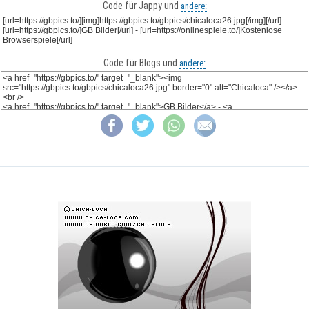
Code für Jappy und
andere:
Code für Blogs und
andere: