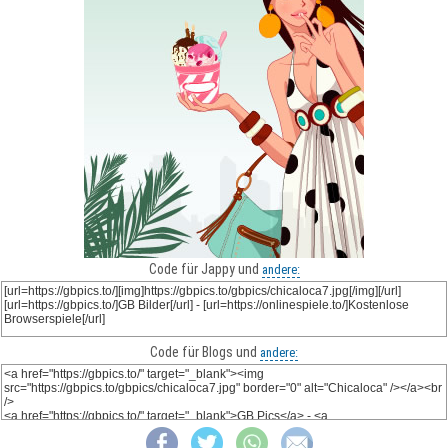
Code für Jappy und
andere:
Code für Blogs und
andere: