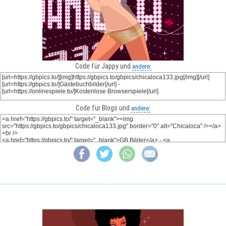
Code für Jappy und
andere:
Code für Blogs und
andere: