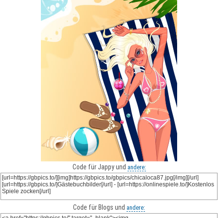
Code für Jappy und
andere:
Code für Blogs und
andere: