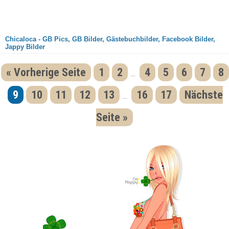
Chicaloca - GB Pics, GB Bilder, Gästebuchbilder, Facebook Bilder,
Jappy Bilder
« Vorherige Seite
1
2
4
5
6
7
8
...
9
10
11
12
13
16
17
Nächste
...
Seite »