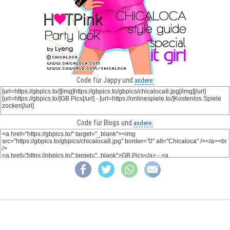
Code für Jappy und
andere:
Code für Blogs und
andere: