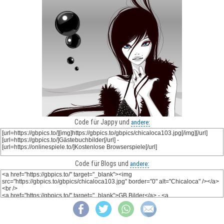
Code für Jappy und
andere:
Code für Blogs und
andere: