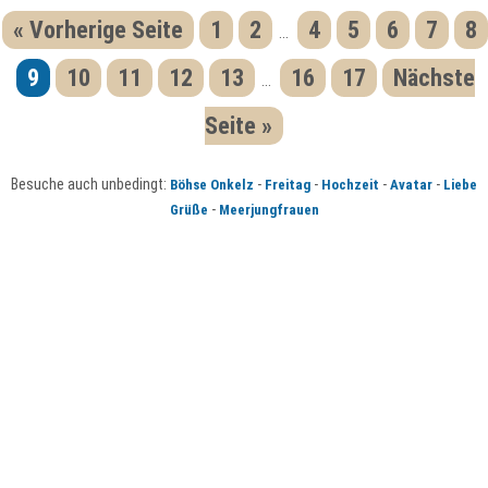
« Vorherige Seite
1
2
4
5
6
7
8
...
9
10
11
12
13
16
17
Nächste
...
Seite »
Besuche auch unbedingt:
-
-
-
-
Böhse Onkelz
Freitag
Hochzeit
Avatar
Liebe
-
Grüße
Meerjungfrauen