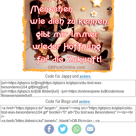
Code für Jappy und
andere:
Code für Blogs und
andere: