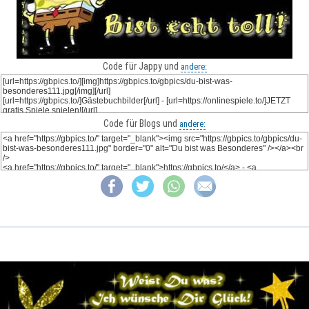
Code für Jappy und
andere:
Code für Blogs und
andere: