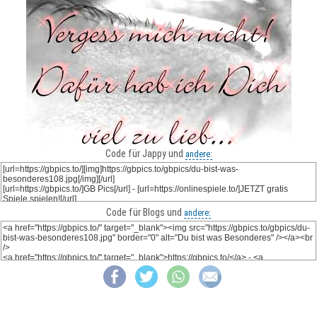
Code für Jappy und
andere:
Code für Blogs und
andere: