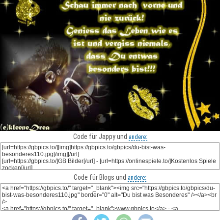
Code für Jappy und
andere:
Code für Blogs und
andere: