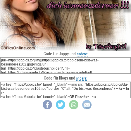
Code für Jappy und
andere:
Code für Blogs und
andere: