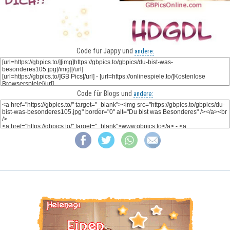
Code für Jappy und
andere:
Code für Blogs und
andere: