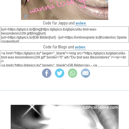
Code für Jappy und
andere:
Code für Blogs und
andere: