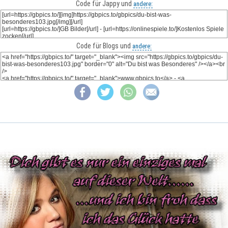
Code für Jappy und
andere:
Code für Blogs und
andere: