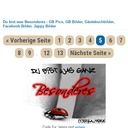
Du bist was Besonderes - GB Pics, GB Bilder, Gästebuchbilder,
Facebook Bilder, Jappy Bilder
« Vorherige Seite
1
2
3
4
5
6
7
8
9
12
13
Nächste Seite »
...
Code für Jappy und
andere: