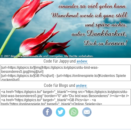
Code für Jappy und
andere:
Code für Blogs und
andere: