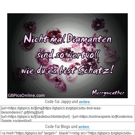
Code für Jappy und
andere:
Code für Blogs und
andere: