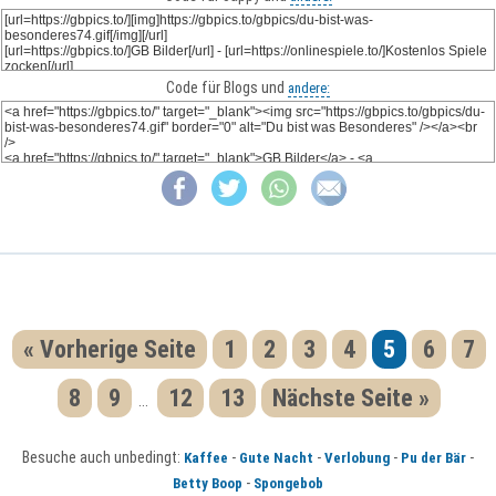
Code für Blogs und
andere:
« Vorherige Seite
1
2
3
4
5
6
7
8
9
12
13
Nächste Seite »
...
Besuche auch unbedingt:
-
-
-
-
Kaffee
Gute Nacht
Verlobung
Pu der Bär
-
Betty Boop
Spongebob