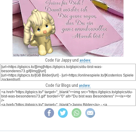
Code für Jappy und
andere:
Code für Blogs und
andere: