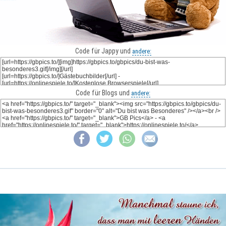
Code für Jappy und
andere:
Code für Blogs und
andere: