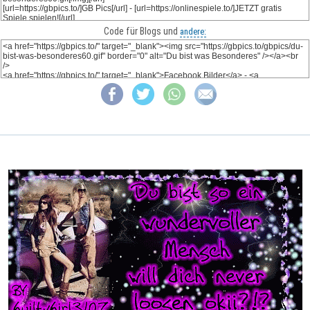
Code für Blogs und
andere: