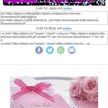
Code für Jappy und
andere:
Code für Blogs und
andere: