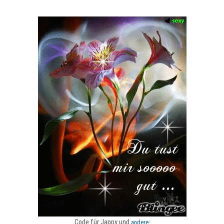
Code für Jappy und
andere: