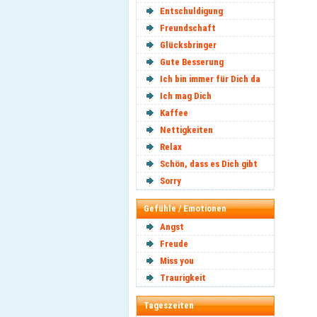
Entschuldigung
Freundschaft
Glücksbringer
Gute Besserung
Ich bin immer für Dich da
Ich mag Dich
Kaffee
Nettigkeiten
Relax
Schön, dass es Dich gibt
Sorry
Gefühle / Emotionen
Angst
Freude
Miss you
Traurigkeit
Tageszeiten