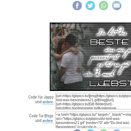
Code für Jappy
und
andere:
Code für Blogs
und
andere: