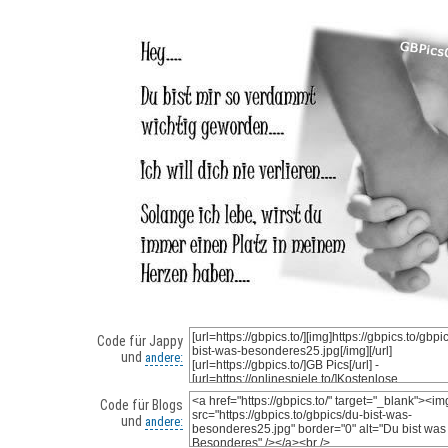
Code für Jappy
und
andere:
Code für Blogs
und
andere: