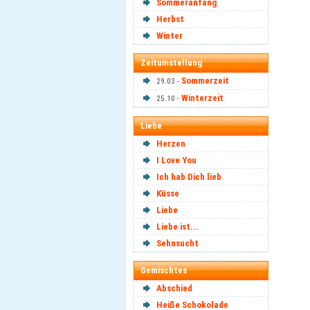
Sommeranfang
Herbst
Winter
Zeitumstellung
Sommerzeit
29.03 -
Winterzeit
25.10 -
Liebe
Herzen
I Love You
Ich hab Dich lieb
Küsse
Liebe
Liebe ist...
Sehnsucht
Gemischtes
Abschied
Heiße Schokolade