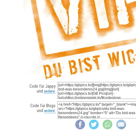
Code für Jappy
und
andere:
Code für Blogs
und
andere: