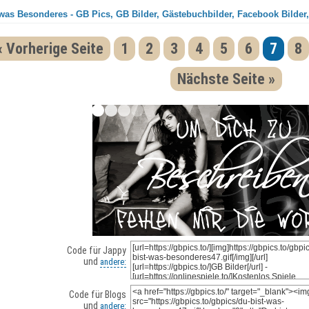
 was Besonderes - GB Pics, GB Bilder, Gästebuchbilder, Facebook Bilder,
« Vorherige Seite
1
2
3
4
5
6
7
8
Nächste Seite »
Code für Jappy
und
andere:
Code für Blogs
und
andere: