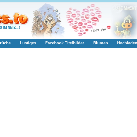
rüche
Lustiges
Facebook Titelbilder
Blumen
Hochlade