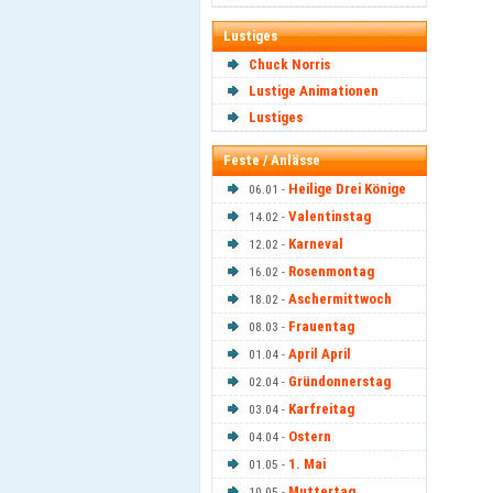
Lustiges
Chuck Norris
Lustige Animationen
Lustiges
Feste / Anlässe
Heilige Drei Könige
06.01 -
Valentinstag
14.02 -
Karneval
12.02 -
Rosenmontag
16.02 -
Aschermittwoch
18.02 -
Frauentag
08.03 -
April April
01.04 -
Gründonnerstag
02.04 -
Karfreitag
03.04 -
Ostern
04.04 -
1. Mai
01.05 -
Muttertag
10.05 -