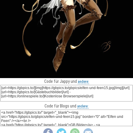
Code für Jappy und
andere:
Code für Blogs und
andere: