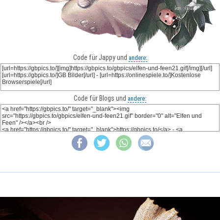
Code für Jappy und
andere:
Code für Blogs und
andere: