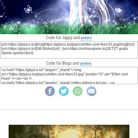
Code für Jappy und
andere:
Code für Blogs und
andere: