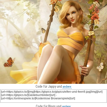
Code für Jappy und
andere:
Code für Blogs und
andere: