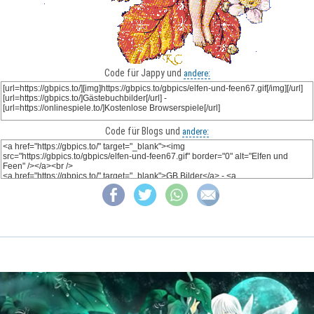
Code für Jappy und
andere:
Code für Blogs und
andere: