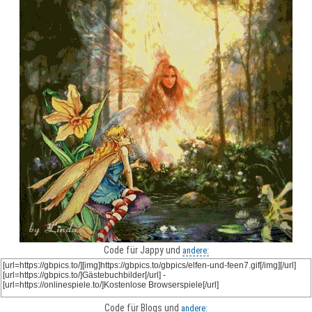
Code für Jappy und
andere:
Code für Blogs und
andere: