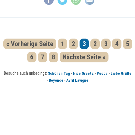
« Vorherige Seite
1
2
3
2
3
4
5
6
7
8
Nächste Seite »
Besuche auch unbedingt:
-
-
-
Schönen Tag
Nice Greetz
Pucca
Liebe Grüße
-
-
Beyonce
Avril Lavigne