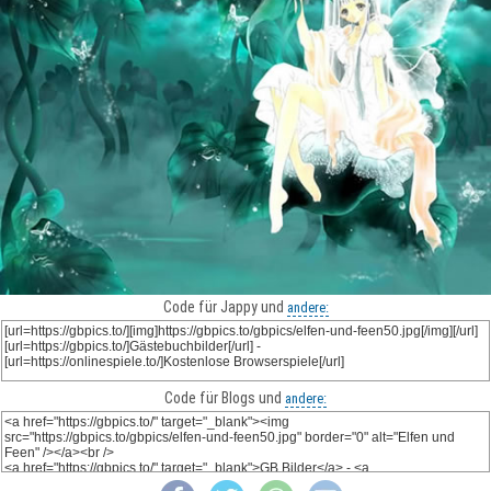
Code für Jappy und
andere:
Code für Blogs und
andere: