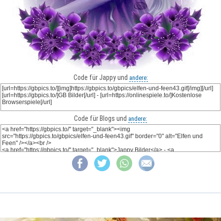
Code für Jappy und
andere:
Code für Blogs und
andere: