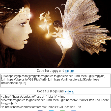
Code für Jappy und
andere:
Code für Blogs und
andere: