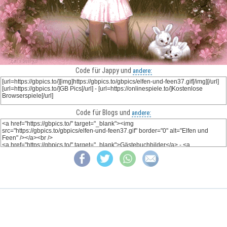
Code für Jappy und
andere:
Code für Blogs und
andere: