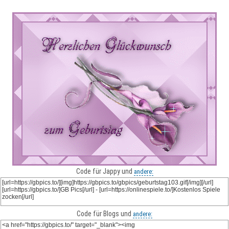
Code für Jappy und
andere:
Code für Blogs und
andere: