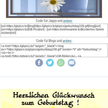
Code für Jappy und
andere:
Code für Blogs und
andere: