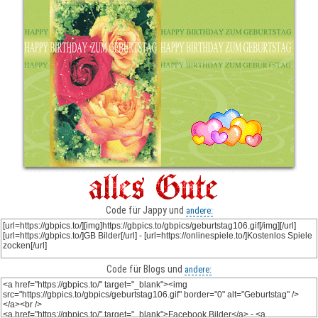
Code für Jappy und
andere:
Code für Blogs und
andere: