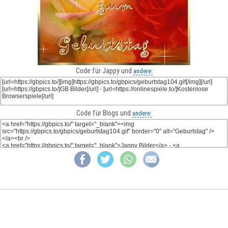
Code für Jappy und
andere:
Code für Blogs und
andere: