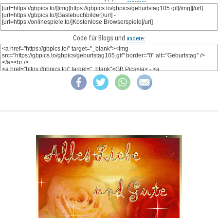
Code für Blogs und
andere: