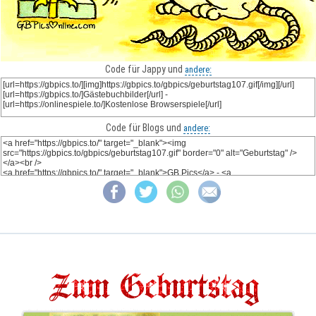
Code für Jappy und
andere:
Code für Blogs und
andere: