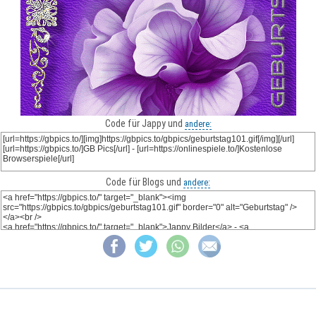
Code für Jappy und
andere:
Code für Blogs und
andere: