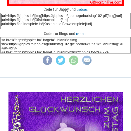
Code für Jappy und
andere:
Code für Blogs und
andere: