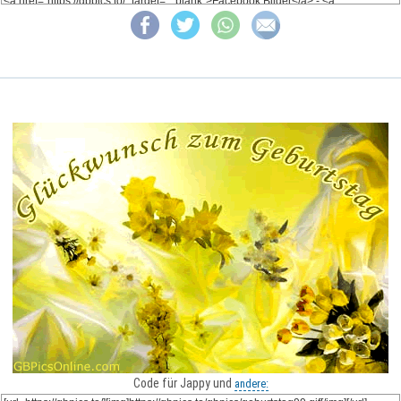
Code für Jappy und
andere: