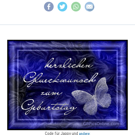
Code für Jappy und
andere: