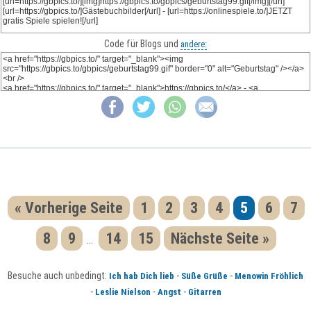
Code für Blogs und
andere:
« Vorherige Seite
1
2
3
4
5
6
7
8
9
14
15
Nächste Seite »
...
Besuche auch unbedingt:
-
-
Ich hab Dich lieb
Süße Grüße
Menowin Fröhlich
-
-
-
Leslie Nielson
Angst
Gitarren