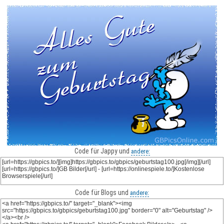
Code für Jappy und
andere:
Code für Blogs und
andere: