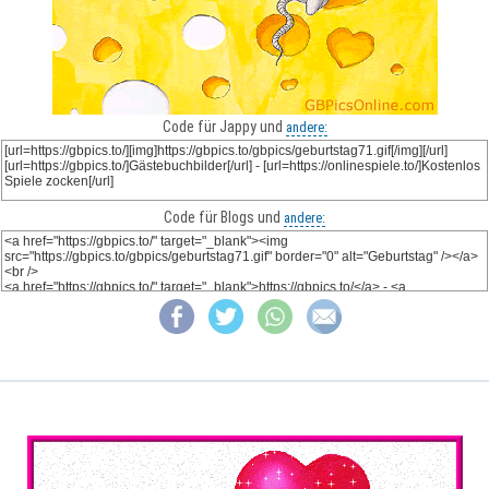
Code für Jappy und
andere:
Code für Blogs und
andere: