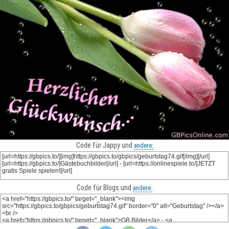
Code für Jappy und
andere:
Code für Blogs und
andere: