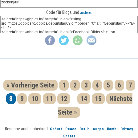
Code für Blogs und
andere:
« Vorherige Seite
1
2
3
4
5
6
7
8
9
10
11
12
14
15
Nächste
...
Seite »
Besuche auch unbedingt:
-
-
-
-
-
Geburt
Peace
Berlin
Augen
Bambi
Britney
Spears