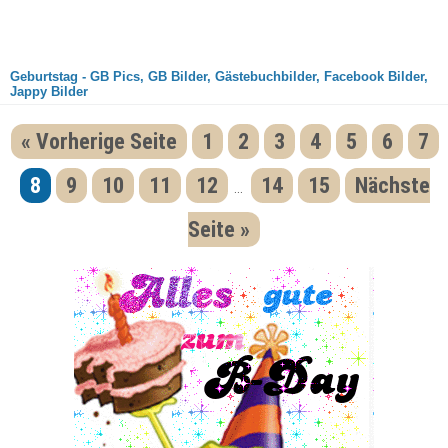
Geburtstag - GB Pics, GB Bilder, Gästebuchbilder, Facebook Bilder,
Jappy Bilder
« Vorherige Seite
1
2
3
4
5
6
7
8
9
10
11
12
14
15
Nächste
...
Seite »