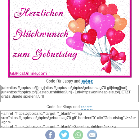
Code für Jappy und
andere:
Code für Blogs und
andere: