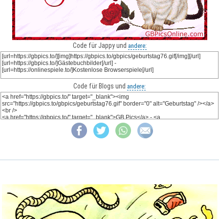
Code für Jappy und
andere:
Code für Blogs und
andere: