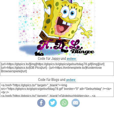
Code für Jappy und
andere:
Code für Blogs und
andere: