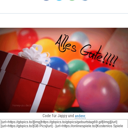
Code für Jappy und
andere: