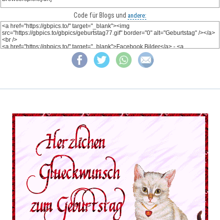
Code für Blogs und
andere: