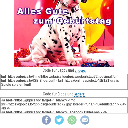
Code für Jappy und
andere:
Code für Blogs und
andere: