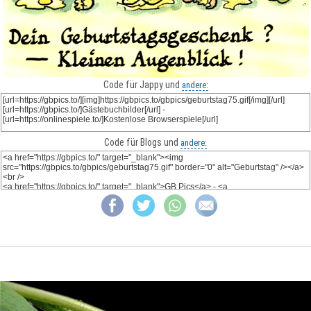
Code für Jappy und
andere:
Code für Blogs und
andere: