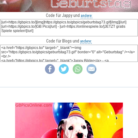
Code für Jappy und
andere:
Code für Blogs und
andere: