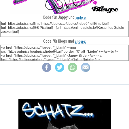
Code für Jappy und
andere:
Code für Blogs und
andere: