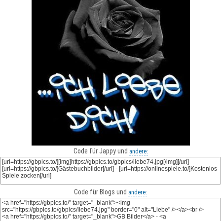
Code für Jappy und
andere:
Code für Blogs und
andere: