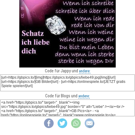
Code für Jappy und
andere:
Code für Blogs und
andere: