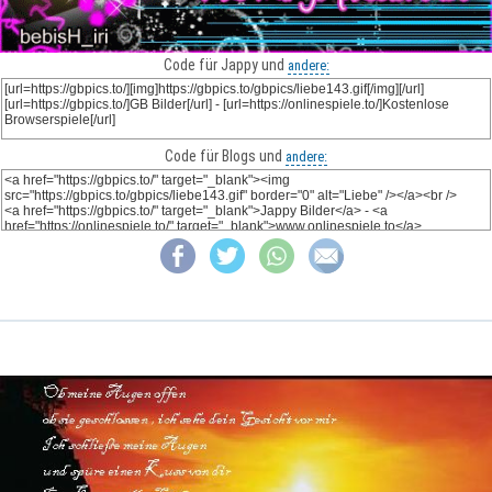
Code für Jappy und
andere:
Code für Blogs und
andere: