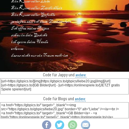
Code für Jappy und
andere:
Code für Blogs und
andere: