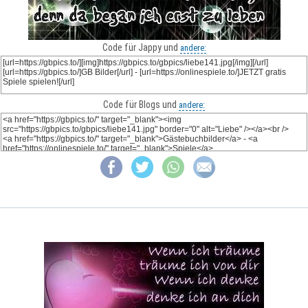
Code für Jappy und
andere:
Code für Blogs und
andere: