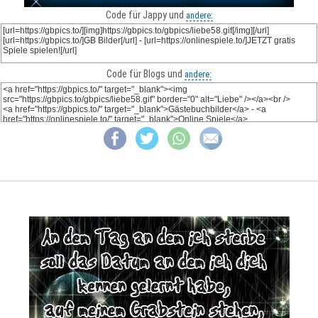
Code für Jappy und
andere:
Code für Blogs und
andere: