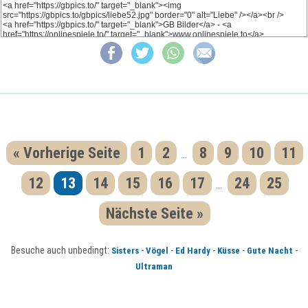
« Vorherige Seite
1
2
8
9
10
11
...
12
13
14
15
16
17
24
25
...
Nächste Seite »
Besuche auch unbedingt:
-
-
-
-
-
Sisters
Vögel
Ed Hardy
Küsse
Gute Nacht
Ultraman