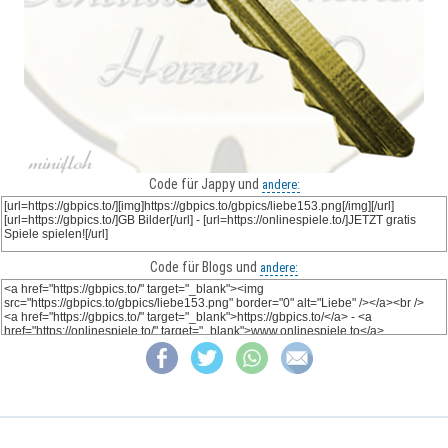
Code für Jappy und
andere:
Code für Blogs und
andere: