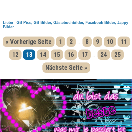
Liebe - GB Pics, GB Bilder, Gästebuchbilder, Facebook Bilder, Jappy
Bilder
« Vorherige Seite
1
2
8
9
10
11
...
12
13
14
15
16
17
24
25
...
Nächste Seite »