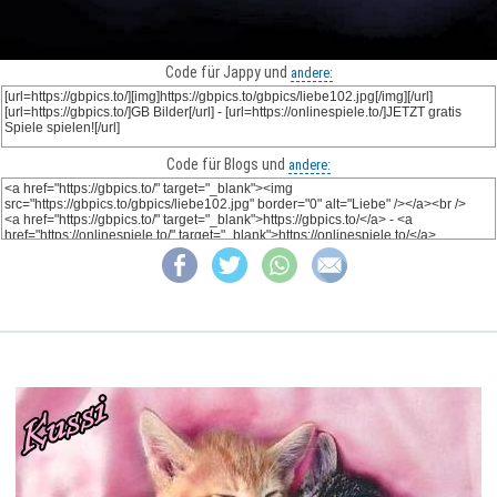
Code für Jappy und
andere:
Code für Blogs und
andere: