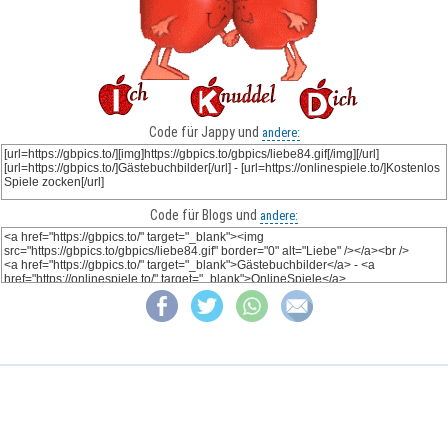
Code für Jappy und
andere:
Code für Blogs und
andere: