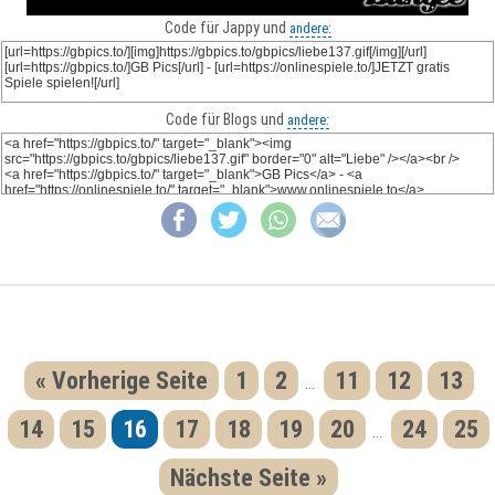
Code für Jappy und
andere:
Code für Blogs und
andere:
« Vorherige Seite
1
2
11
12
13
...
14
15
16
17
18
19
20
24
25
...
Nächste Seite »