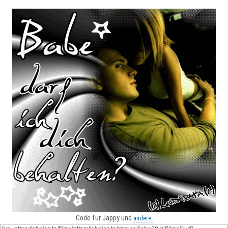
Code für Jappy und
andere: