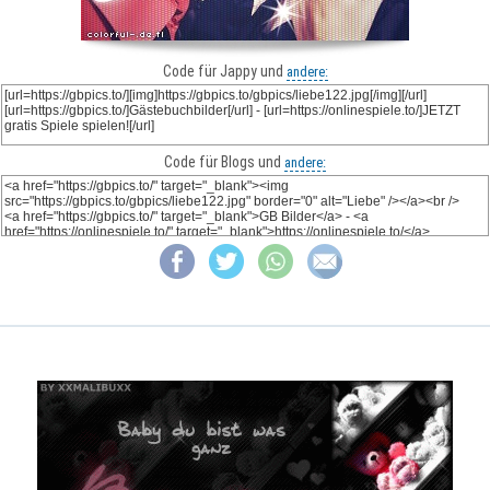
Code für Jappy und
andere:
Code für Blogs und
andere: