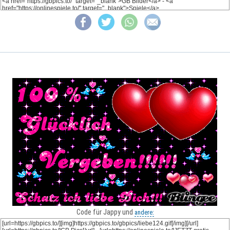
Code für Jappy und
andere: