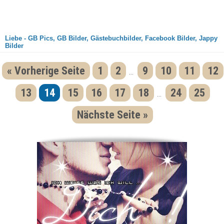
Liebe - GB Pics, GB Bilder, Gästebuchbilder, Facebook Bilder, Jappy
Bilder
« Vorherige Seite
1
2
9
10
11
12
...
13
14
15
16
17
18
24
25
...
Nächste Seite »