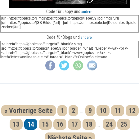
Code für Jappy und
andere:
Code für Blogs und
andere:
« Vorherige Seite
1
2
9
10
11
12
...
13
14
15
16
17
18
24
25
...
Nächste Seite »