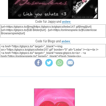
Code für Jappy und
andere:
Code für Blogs und
andere: