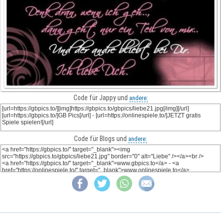
Code für Jappy und
andere:
Code für Blogs und
andere: