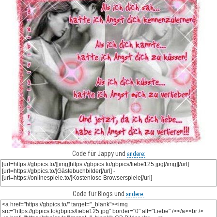
Code für Jappy und
andere:
Code für Blogs und
andere: