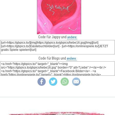
Code für Jappy und
andere:
Code für Blogs und
andere: