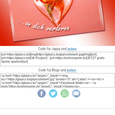
Code für Jappy und
andere:
Code für Blogs und
andere: