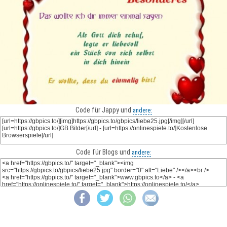
Code für Jappy und
andere:
Code für Blogs und
andere: