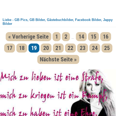
Liebe - GB Pics, GB Bilder, Gästebuchbilder, Facebook Bilder, Jappy
Bilder
« Vorherige Seite
1
2
14
15
16
...
17
18
19
20
21
22
23
24
25
Nächste Seite »