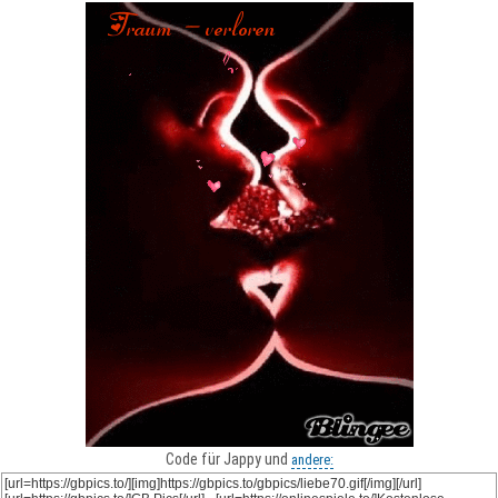
Code für Jappy und
andere: