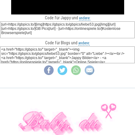
Code für Jappy und
andere:
Code für Blogs und
andere: