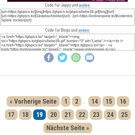
Code für Jappy und
andere:
Code für Blogs und
andere:
« Vorherige Seite
1
2
14
15
16
...
17
18
19
20
21
22
23
24
25
Nächste Seite »