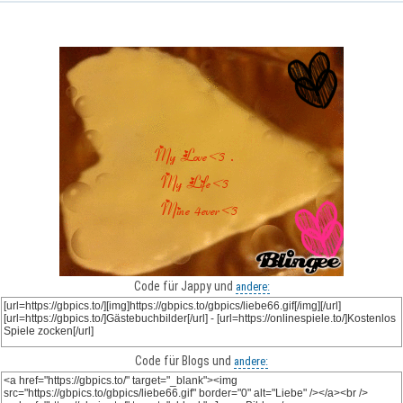
Code für Jappy und
andere:
Code für Blogs und
andere: