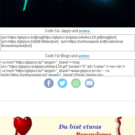
Code für Jappy und
andere:
Code für Blogs und
andere: