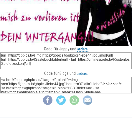
Code für Jappy und
andere:
Code für Blogs und
andere: