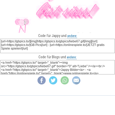
Code für Jappy und
andere:
Code für Blogs und
andere: