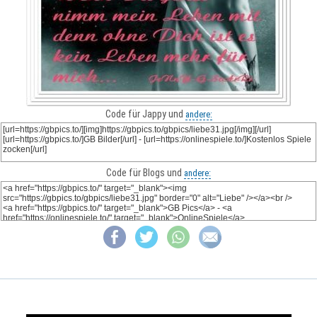
Code für Jappy und
andere:
Code für Blogs und
andere: